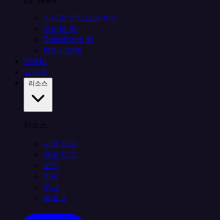
By Team
시티즌 인테그레이터
데이터 팀
Salesforce 팀
엔지니어링
커넥터
요금제
리소스
리소스
사례 연구
제품 비교
보안
지원
문서
블로그