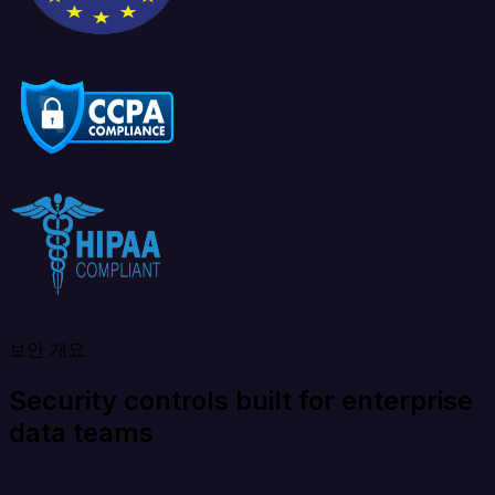
보안 개요
Security controls built for enterprise
data teams