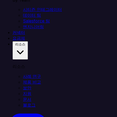
By Team
시티즌 인테그레이터
데이터 팀
Salesforce 팀
엔지니어링
커넥터
요금제
리소스
리소스
사례 연구
제품 비교
보안
지원
문서
블로그