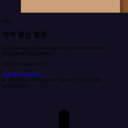
FAQ
자주 묻는 질문
Clear answers to the questions teams ask when
evaluating Integrate.io.
Still have questions?
Talk to an expert →
How does Integrate.io support 이러닝 data
workflows?