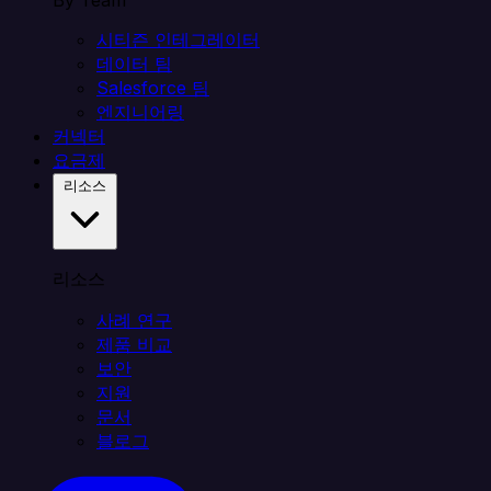
By Team
시티즌 인테그레이터
데이터 팀
Salesforce 팀
엔지니어링
커넥터
요금제
리소스
리소스
사례 연구
제품 비교
보안
지원
문서
블로그