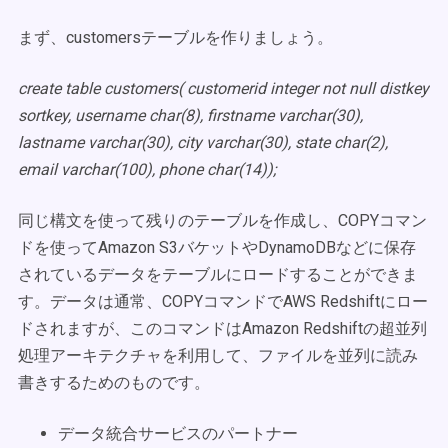
まず、customersテーブルを作りましょう。
create table customers( customerid integer not null distkey
sortkey, username char(8), firstname varchar(30),
lastname varchar(30), city varchar(30), state char(2),
email varchar(100), phone char(14));
同じ構文を使って残りのテーブルを作成し、COPYコマン
ドを使ってAmazon S3バケットやDynamoDBなどに保存
されているデータをテーブルにロードすることができま
す。データは通常、COPYコマンドでAWS Redshiftにロー
ドされますが、このコマンドはAmazon Redshiftの超並列
処理アーキテクチャを利用して、ファイルを並列に読み
書きするためのものです。
データ統合サービスのパートナー