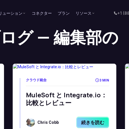
リューション
コネクター
プラン
リソース
+1 (8
ioブログ — 編集部の
クラウド統合
3 MIN
MuleSoft と Integrate.io：
比較とレビュー
続きを読む
Chris Cobb