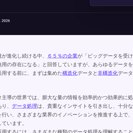
 2026
境が進化し続ける中、
６５％の企業
が「ビッグデータを受け
無用の存在になる」と回答していますが、あらゆるデータを
活用する前に、まずは集めた
構造化
データと
非構造化
データ
タ主導の世界では、膨大な量の情報を効率的かつ効果的に処
あり、
データ処理
は、貴重なインサイトを引き出し、十分な
を行い、さまざまな業界のイノベーションを推進する上で、
しています。
活用するには、さまざまな種類のデータ処理を理解すること