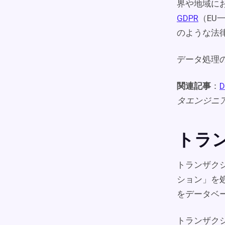
界や地域に
GDPR
（EU
のような法
データ処理
関連記事
：
D
タエンジニ
トラ
トランザク
ション」を
をデータベ
トランザク