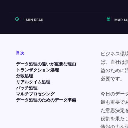
1 MIN READ
MAR 14,
目次
ビジネス環
ば、自社は
データ処理の違いが重要な理由
トランザクション処理
益のために
分散処理
必要です。
リアルタイム処理
バッチ処理
今日のデー
マルチプロセシング
データ処理のためのデータ準備
最も重要で
た意思決定
役割を果た
情報の力を