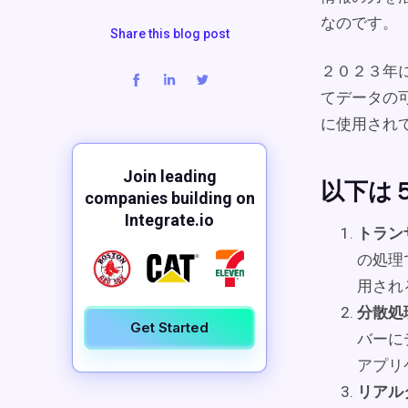
なのです。
Share this blog post
２０２３年
てデータの
に使用され
Join leading
以下は
companies building on
Integrate.io
トラン
の処理
用され
分散処
Get Started
バーに
アプリ
リアル