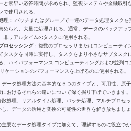
ーと素早い応答時間が求められ、監視システムや金融取引
ンで使用される。
処理
： バッチまたはグループで一連のデータ処理タスクを
集められ、大量に処理される。通常、データのバックアッ
、非リアルタイムのタスクに使用される。
プロセッシング
：複数のプロセッサまたはコンピューティン
てタスクを同時に実行し、タスクをより小さなサブタスク
る。ハイパフォーマンス コンピューティングおよび並列コ
プリケーションのパフォーマンスを上げるのに使用される。
、データ処理方法の基本的な５つのタイプと、可用性、原子
素におけるそれらの違いについて深く掘り下げていきます。
分散処理、リアルタイム処理、バッチ処理、マルチプロセッ
かし、データの活用と変換の可能性の世界を解き放ちましょ
の主要なデータ処理タイプに加えて、理解するのに役立つか