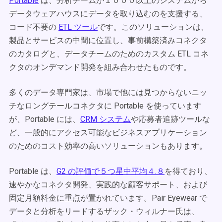
Portable
は、分析チームが１０００以上のシステムから
データウェアハウスにデータを取り込むのを支援する、
コード不要の
ETL ツール
です。このソリューションは、
製品とサービスの中間に位置し、事前構築済みコネクタ
のカタログと、データチームのためのカスタム ETL コネ
クタのオンデマンド開発を組み合わせたものです。
多くのデータ専門家は、市場で他には見つからないニッ
チなロングテールコネクタに Portable を使っています
が、Portable には、
CRM システム
や応募者追跡ツールな
ど、一般的にアクセス可能なビジネスアプリケーション
のためのコスト効率の高いソリューションもあります。
Portable は、
G2 の評価で５つ星中平均４.８
を得ており、
速やかなコネクタ開発、実践的な顧客サポート、および
固定月額料金に重点が置かれています。Pair Eyewear で
データと分析をリードするザック・ウィルナー氏は、