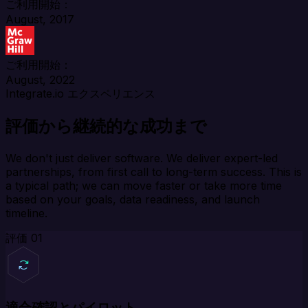
ご利用開始：
August, 2017
ご利用開始：
August, 2022
Integrate.io エクスペリエンス
評価から継続的な成功まで
We don't just deliver software. We deliver expert-led
partnerships, from first call to long-term success. This is
a typical path; we can move faster or take more time
based on your goals, data readiness, and launch
timeline.
評価
01
適合確認とパイロット