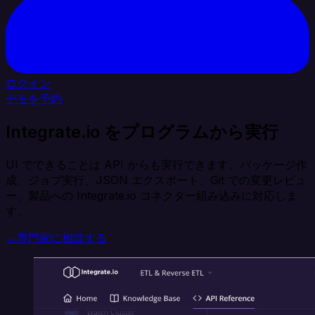
ログイン
デモを予約
Integrate.io をプログラムから実行
UI でできることは API からも実行できます。パッケージ作
成、ジョブ実行、JSON エクスポート、Git での変更レビュ
ー、製品への Integrate.io コネクター組み込みに対応しま
す。
→
専門家に相談する