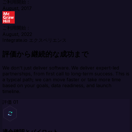
ご利用開始：
August, 2017
ご利用開始：
August, 2022
Integrate.io エクスペリエンス
評価から継続的な成功まで
We don't just deliver software. We deliver expert-led
partnerships, from first call to long-term success. This is
a typical path; we can move faster or take more time
based on your goals, data readiness, and launch
timeline.
評価
01
適合確認とパイロット