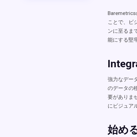
Bareme
ことで、ビ
ンに至るま
能にする堅
Inte
強力なデータ
のデータの
要がありませ
にビジュア
始め