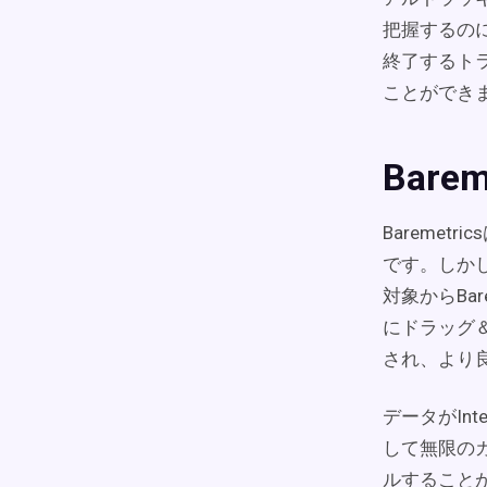
把握するの
終了するト
ことができ
Bare
Bareme
です。しかし、
対象からBa
にドラッグ
され、より
データがIn
して無限の
ルすることができ