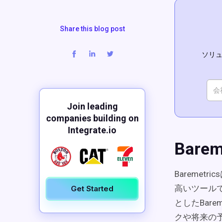
Share this blog post
ソリュ
Join leading
companies building on
Integrate.io
Bare
Bareme
高いツール
Get Started
としたBar
クや将来の