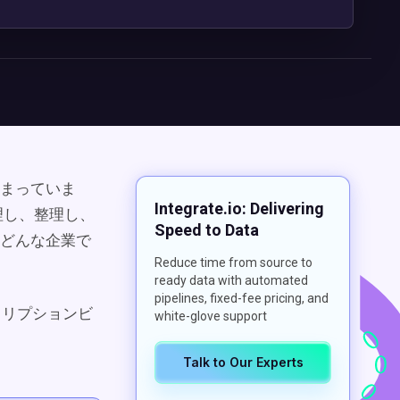
まっていま
Integrate.io: Delivering
理し、整理し、
Speed to Data
どんな企業で
Reduce time from source to
ready data with automated
pipelines, fixed-fee pricing, and
クリプションビ
white-glove support
Talk to Our Experts