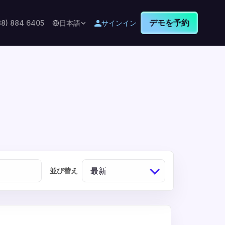
デモを予約
88) 884 6405
日本語
サインイン
最新
並び替え