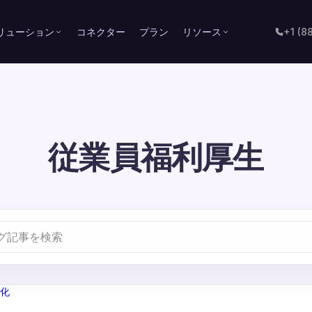
リューション
コネクター
プラン
リソース
+1 (8
従業員福利厚生