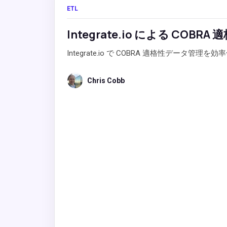
ETL
Integrate.io による CO
Integrate.io で COBRA 適格性データ
Chris Cobb