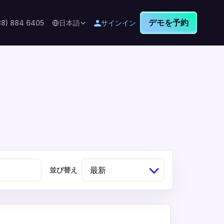
デモを予約
88) 884 6405
日本語
サインイン
最新
並び替え