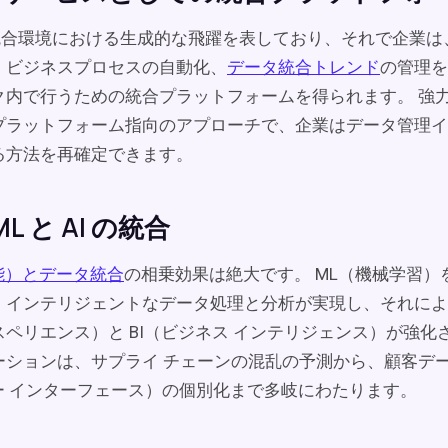
は、統合環境における生成的な飛躍を表しており、それで企業
、ビジネスプロセスの自動化、
データ統合トレンド
の管理をす
内で行うための統合プラットフォームを得られます。 強力な 
プラットフォーム指向のアプローチで、企業はデータ管理イ
る方法を再確定できます。
L と AI の統合
能）とデータ統合
の相乗効果は絶大です。 ML（機械学習）
、インテリジェントなデータ処理と分析が実現し、それによっ
ペリエンス）と BI（ビジネス インテリジェンス）が強化
ーションは、サプライ チェーンの混乱の予測から、顧客デ
ザー インターフェース）の個別化まで多岐にわたります。