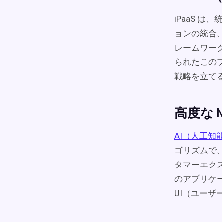
iPaaS 
ョンの統合
レームワーク
られたこの
戦略を立て
高度な M
AI（人工知
ゴリズムで
タマーエクス
のアプリケ
UI（ユー