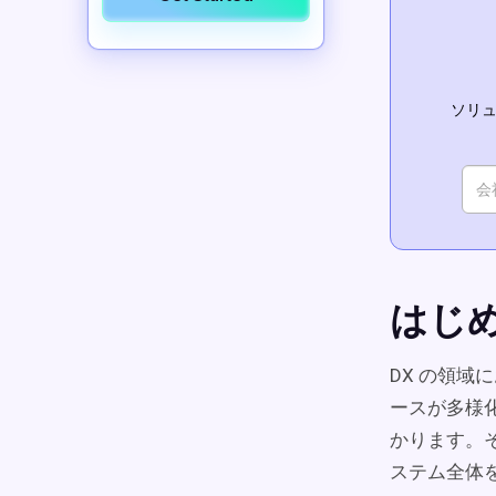
ソリュ
はじ
DX の領域
ースが多様
かります。
ステム全体