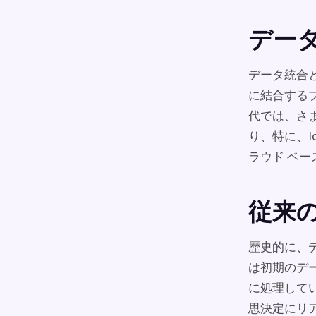
デー
データ統合
に結合する
代では、さ
り、特に、I
ラウド ベ
従来
歴史的に、
は初期のデ
に処理してい
思決定にリ