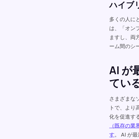
ハイブ
多くの人に
は、「オン
ますし、両
ーム間のシ
AI 
てい
さまざまな
トで、より
化を促進す
（既存の業
す
。 AI