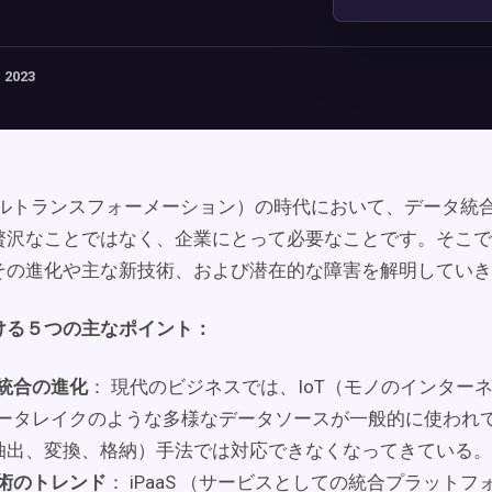
 2023
タルトランスフォーメーション）の時代において、データ統
贅沢なことではなく、企業にとって必要なことです。そこで
その進化や主な新技術、および潜在的な障害を解明していき
ける５つの主なポイント：
統合の進化
： 現代のビジネスでは、IoT（モノのインター
ータレイクのような多様なデータソースが一般的に使われ
（抽出、変換、格納）手法では対応できなくなってきている。
術のトレンド
： iPaaS （サービスとしての統合プラット