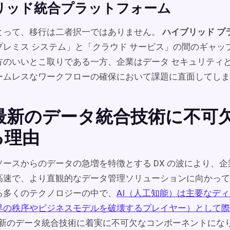
リッド統合プラットフォーム
とって、移行は二者択一ではありません。
ハイブリッド プ
プレミス システム」と「クラウド サービス」の間のギャッ
方のいいとこ取りである一方、企業はデータ セキュリティ
ームレスなワークフローの確保において課題に直面してしま
が最新のデータ統合技術に不可
る理由
ソースからのデータの急増を特徴とする DX の波により、
高速で、より直観的なデータ管理ソリューションに向かって
る多くのテクノロジーの中で、
AI（人工知能）は主要なデ
界の秩序やビジネスモデルを破壊するプレイヤー）として際
 が最新のデータ統合技術に着実に不可欠なコンポーネントにな