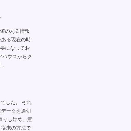
ト
値のある情報
である現在の時
要になってお
ェアハウスからク
す。
でした。 それ
化データを適切
り取りし始め、意
、従来の方法で