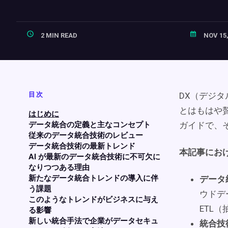
2 MIN READ
NOV 15,
目次
DX（デジ
とはもはや
はじめに
データ統合の定義と主なコンセプト
ガイドで、
従来のデータ統合技術のレビュー
データ統合技術の最新トレンド
本記事にお
AI が最新のデータ統合技術に不可欠に
なりつつある理由
新たなデータ統合トレンドの導入に伴
データ
う課題
ウドデ
このようなトレンドがビジネスに与え
ETL
る影響
新しい統合手法で企業がデータセキュ
統合技