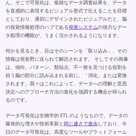
ん。そこで可視化は、複雑なデータ調査結果を、データ
を直感的に表現するビジュアル形式で伝えることを目標
としており、適切にデザインされたビジュアルだと、脳
の視覚情報処理のハブである
視覚システム
の強力なデー
タ処理の機能が、うまく活かされるようになります。
何かを見るとき、目はそのシーンを「取り込み」、その
情報は視覚野に送られて解読されます。 そしてその画像
は、傾向、パターン、類似点、不一致を見つける役割を
担う脳の部分に読み込まれる前に、「消化」または変換
されます。我々はこれによって、データへの理解と意思
決定へのアプローチ方法の進化を強調する機会が得られ
るのです。
データ可視化は生物学的 ETL のようなもので、データの
爆発的な増大や技術革新と
同じ速さで進歩
しており、今
日のデータ可視化は、高度なツールやプラットフォーム