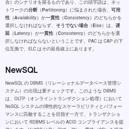
合）のシナリオを探るものであり、この頭字語は、ネッ
トワークの
分断
（
P
artitioning）に悩まされた場合、
可用
性
（
A
vailability）か
一貫性
（
C
onsistency）のどちらかを
選択しなければならず、
そうでない場合
（
E
lse）は、
遅
延
（
L
atency）か
一貫性
（
C
onsistency）のどちらかを選
択しなければならないということです。PAC は CAP の下
位互換で、ELC はその延長線上にあります。
NewSQL
NewSQL の DBMS（リレーショナルデータベース管理シ
ステム）の出現は要チェックです。このような DBMS
は、OLTP（オンライントランザクション処理）において
NoSQL システムの弾性的なスケーラビリティとパフォー
マンスに匹敵することを目指す一方で、トランザクショ
ンにおいて RDBMS レベルの ACID コンプライアンスを提