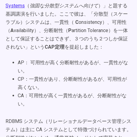
Systems
（
強固な分散型システムへ向けて
）」と題する
基調講演を行いました。ここで彼は、「分散型（スケー
ラブル）システムは、一貫性（
C
onsistency）、可用性
（
A
vailability）、分断耐性（
P
artition Tolerance）を一体
として保証することはできず、３つのうち２つしか保証
されない」という
CAP定理
を提起しました：
AP： 可用性が高く分断耐性があるが、一貫性がな
い。
CP：一貫性があり、分断耐性があるが、可用性が
高くない。
CA：可用性が高く一貫性があるが、分断耐性がな
い。
RDBMS システム（リレーショナルデータベース管理シス
テム）は主に CA システムとして特徴づけられています。