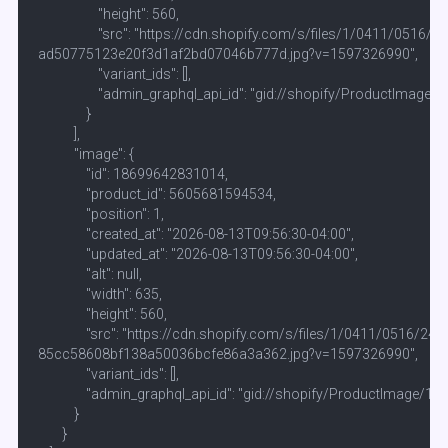
                    "height": 560,

                    "src": "https://cdn.shopify.com/s/files/1/0411/0516
ad50775123e20f3d1af2bd07046b777d.jpg?v=1597326990",

                    "variant_ids": [],

                    "admin_graphql_api_id": "gid://shopify/ProductIma
                }

            ],

            "image": {

                "id": 18699642831014,

                "product_id": 5605681594534,

                "position": 1,

                "created_at": "2026-08-13T09:56:30-04:00",

                "updated_at": "2026-08-13T09:56:30-04:00",

                "alt": null,

                "width": 635,

                "height": 560,

                "src": "https://cdn.shopify.com/s/files/1/0411/0516/24
85cc58608bf138a50036bcfe86a3a362.jpg?v=1597326990",

                "variant_ids": [],

                "admin_graphql_api_id": "gid://shopify/ProductImage/
            }

        }
