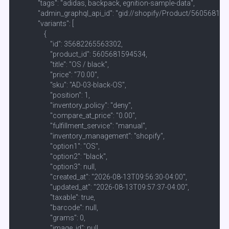
            "tags": "adidas, backpack, egnition-sample-data",

            "admin_graphql_api_id": "gid://shopify/Product/560568159
            "variants": [

                {

                    "id": 35682265563302,

                    "product_id": 5605681594534,

                    "title": "OS / black",

                    "price": "70.00",

                    "sku": "AD-03-black-OS",

                    "position": 1,

                    "inventory_policy": "deny",

                    "compare_at_price": "0.00",

                    "fulfillment_service": "manual",

                    "inventory_management": "shopify",

                    "option1": "OS",

                    "option2": "black",

                    "option3": null,

                    "created_at": "2026-08-13T09:56:30-04:00",

                    "updated_at": "2026-08-13T09:57:37-04:00",

                    "taxable": true,

                    "barcode": null,

                    "grams": 0,

                    "image_id": null,
