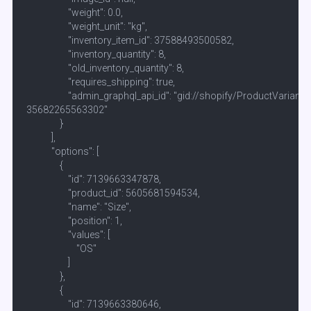
                    "weight": 0.0,

                    "weight_unit": "kg",

                    "inventory_item_id": 37588493500582,

                    "inventory_quantity": 8,

                    "old_inventory_quantity": 8,

                    "requires_shipping": true,

                    "admin_graphql_api_id": "gid://shopify/ProductVariant/

35682265563302"

                }

            ],

            "options": [

                {

                    "id": 7139663347878,

                    "product_id": 5605681594534,

                    "name": "Size",

                    "position": 1,

                    "values": [

                        "OS"

                    ]

                },

                {

                    "id": 7139663380646,
