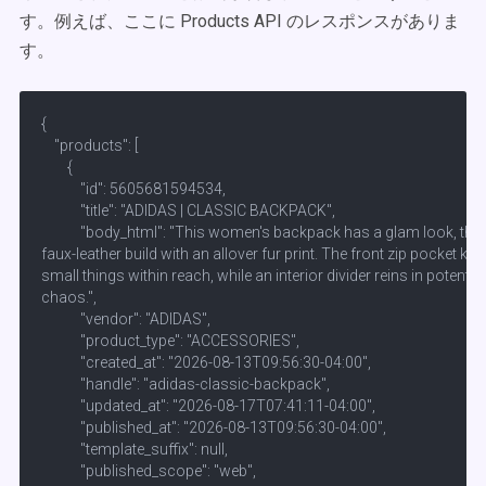
す。例えば、ここに Products API のレスポンスがありま
す。
{

    "products": [

        {

            "id": 5605681594534,

            "title": "ADIDAS | CLASSIC BACKPACK",

            "body_html": "This women's backpack has a glam look, than
faux-leather build with an allover fur print. The front zip pocket keep
small things within reach, while an interior divider reins in potential 
chaos.",

            "vendor": "ADIDAS",

            "product_type": "ACCESSORIES",

            "created_at": "2026-08-13T09:56:30-04:00",

            "handle": "adidas-classic-backpack",

            "updated_at": "2026-08-17T07:41:11-04:00",

            "published_at": "2026-08-13T09:56:30-04:00",

            "template_suffix": null,

            "published_scope": "web",
