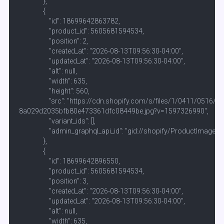
                },

                {

                    "id": 18699642863782,

                    "product_id": 5605681594534,

                    "position": 2,

                    "created_at": "2026-08-13T09:56:30-04:00",

                    "updated_at": "2026-08-13T09:56:30-04:00",

                    "alt": null,

                    "width": 635,

                    "height": 560,

                    "src": "https://cdn.shopify.com/s/files/1/0411/0516
8a029d2035bfb80e473361dfc08449be.jpg?v=1597326990",

                    "variant_ids": [],

                    "admin_graphql_api_id": "gid://shopify/ProductIma
                },

                {

                    "id": 18699642896550,

                    "product_id": 5605681594534,

                    "position": 3,

                    "created_at": "2026-08-13T09:56:30-04:00",

                    "updated_at": "2026-08-13T09:56:30-04:00",

                    "alt": null,

                    "width": 635,
