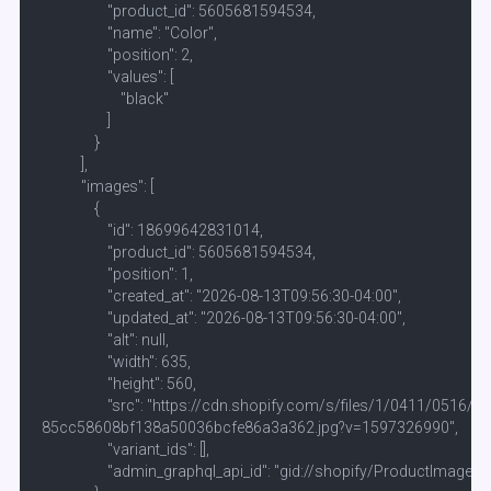
                    "product_id": 5605681594534,

                    "name": "Color",

                    "position": 2,

                    "values": [

                        "black"

                    ]

                }

            ],

            "images": [

                {

                    "id": 18699642831014,

                    "product_id": 5605681594534,

                    "position": 1,

                    "created_at": "2026-08-13T09:56:30-04:00",

                    "updated_at": "2026-08-13T09:56:30-04:00",

                    "alt": null,

                    "width": 635,

                    "height": 560,

                    "src": "https://cdn.shopify.com/s/files/1/0411/0516
85cc58608bf138a50036bcfe86a3a362.jpg?v=1597326990",

                    "variant_ids": [],

                    "admin_graphql_api_id": "gid://shopify/ProductIma