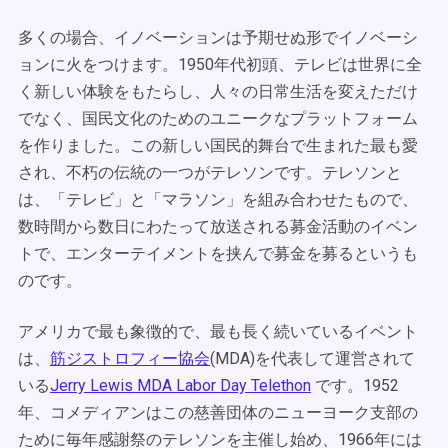
多くの場合、イノベーションは予期せぬ形でイノベーシ
ョンに火をつけます。1950年代初頭、テレビは世界に全
く新しい体験をもたらし、人々の日常生活を変えただけ
でなく、国民文化のためのユニークなプラットフォーム
を作りました。この新しい国民的舞台で生まれた最も愛
され、不朽の伝統の一つがテレソンです。テレソンと
は、「テレビ」と「マラソン」を組み合わせたもので、
数時間から数日にわたって放送される募金活動のイベン
トで、エンターテイメントを挟んで募金を募るというも
のです。
アメリカで最も象徴的で、最も長く続いているイベント
は、
筋ジストロフィー協会
(MDA)を代表して運営されて
いる
Jerry Lewis MDA Labor Day Telethon
です。1952
年、コメディアンはこの慈善団体のニューヨーク支部の
ために毎年感謝祭のテレソンを主催し始め、1966年には