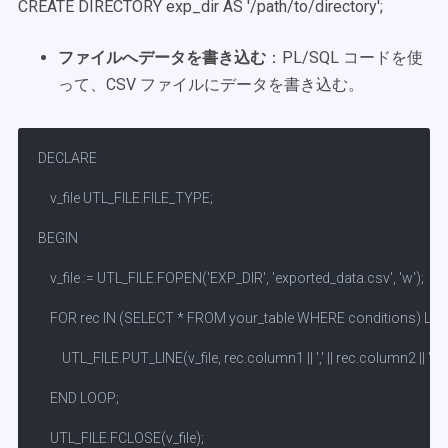
CREATE DIRECTORY exp_dir AS '/path/to/directory';
ファイルへデータを書き込む
：PL/SQL コードを使
って、CSV ファイルにデータを書き込む。
DECLARE

    v_file UTL_FILE.FILE_TYPE;

BEGIN

    v_file := UTL_FILE.FOPEN('EXP_DIR', 'exported_data.csv', 'w');

    FOR rec IN (SELECT * FROM your_table WHERE conditions) LOO
        UTL_FILE.PUT_LINE(v_file, rec.column1 || ',' || rec.column2 || ',...');
    END LOOP;

    UTL_FILE.FCLOSE(v_file);
