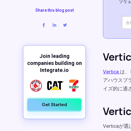
ソリュ
Share this blog post
Vert
Join leading
companies building on
Integrate.io
Vertica
は、
アハウスプ
イズ的に適
Get Started
Ver
Vertic