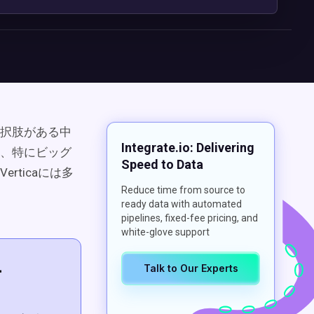
択肢がある中
Integrate.io: Delivering
、特にビッグ
Speed to Data
rticaには多
Reduce time from source to
ready data with automated
pipelines, fixed-fee pricing, and
white-glove support
ー
Talk to Our Experts