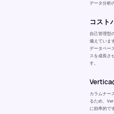
データ分析
コスト
自己管理型
備えていま
データベー
スを成長させ
す。
Vert
カラムナー
るため、Ve
に効率的で