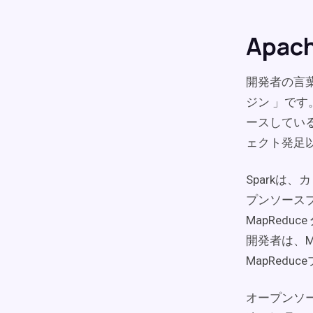
Apac
開発者の言
ジン 」です
ースしている
ェクト発足以
Sparkは
プンソースプ
MapRed
開発者は、M
MapRed
オープンソー