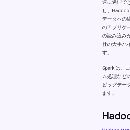
速に処理でき
し、Hado
データへの繰
のアプリケー
の読み込みが可能
社の大手ハ
す。
Spark 
ム処理などのラ
ビッグデータ
ます。
Hado