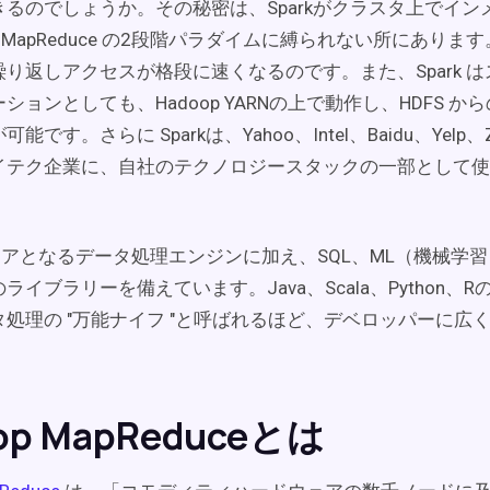
るのでしょうか。その秘密は、Sparkがクラスタ上でイン
op MapReduce の2段階パラダイムに縛られない所にあり
り返しアクセスが格段に速くなるのです。また、Spark 
ションとしても、Hadoop YARNの上で動作し、HDFS 
です。さらに Sparkは、Yahoo、Intel、Baidu、Yelp、Z
イテク企業に、自社のテクノロジースタックの一部として使
は、コアとなるデータ処理エンジンに加え、SQL、ML（機械学
イブラリーを備えています。Java、Scala、Python、Rの
処理の "万能ナイフ "と呼ばれるほど、デベロッパーに広
op MapReduceとは