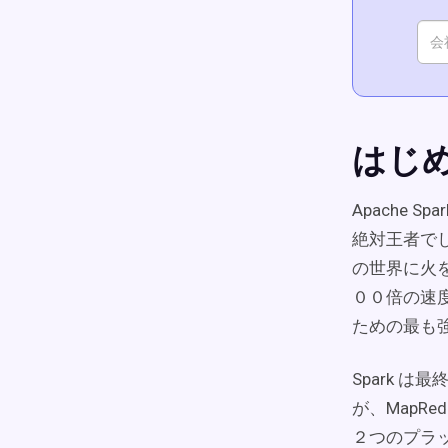
はじ
Apache 
絶対王者で
の世界に火をつ
００倍の速度
ための最も
Spark は
が、MapRe
２つのプラ