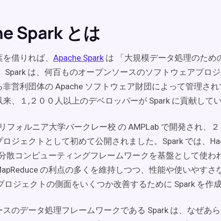
he Spark とは
葉を借りれば、
Apache Spark
は 「大規模データ処理のため
。Spark は、何百ものオープンソースのソフトウェアプロ
非営利団体の Apache ソフトウェア財団によって管理さ
来、１,２００人以上のデベロッパーが Spark に貢献して
、カリフォルニア大学バークレー校 の AMPLab で開発され
ロジェクトとして初めて公開されました。Spark では、Had
uce 分散コンピューティングフレームワークを基盤として使
apReduce の利点の多くを維持しつつ、性能や使いやすさ
uceプロジェクトの側面をいくつか改善するために Spark を
スのデータ処理フレームワークである Spark は、なぜあ