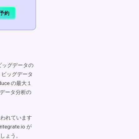
予約
ってビッグデータの
、ビッグデータ
duce の最大１
がデータ分析の
と思われています
rate.io が
しょう。