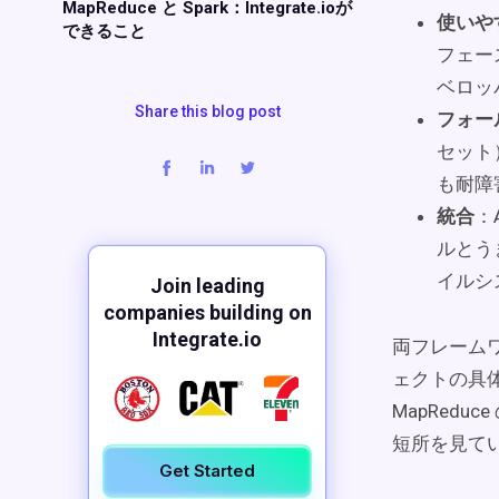
MapReduce と Spark：Integrate.ioが
使いや
できること
フェース
ベロッ
Share this blog post
フォー
セット）
も耐障
統合
：
ルとうま
イルシ
Join leading
companies building on
Integrate.io
両フレーム
ェクトの具体的
MapRed
短所を見て
Get Started