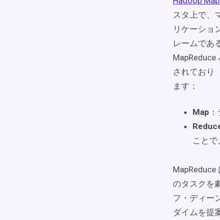
Hadoop Ma
スタ上で、
リケーショ
レームであ
MapRed
されており
ます：
Map
：
Reduc
ことで
MapRed
のタスクを劇
フ・ディーン
ダイムを提案