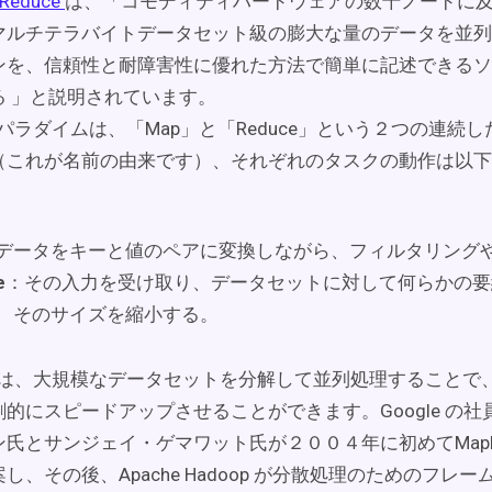
pReduce
は、「コモディティハードウェアの数千ノードに
マルチテラバイトデータセット級の膨大な量のデータを並列
ンを、信頼性と耐障害性に優れた方法で簡単に記述できるソ
る 」と説明されています。
uce パラダイムは、「Map」と「Reduce」という２つの連
（これが名前の由来です）、それぞれのタスクの動作は以下
データをキーと値のペアに変換しながら、フィルタリング
e
：その入力を受け取り、データセットに対して何らかの要
、そのサイズを縮小する。
uce は、大規模なデータセットを分解して並列処理すること
的にスピードアップさせることができます。Google の社
氏とサンジェイ・ゲマワット氏が２００４年に初めてMapRe
し、その後、Apache Hadoop が分散処理のためのフレ