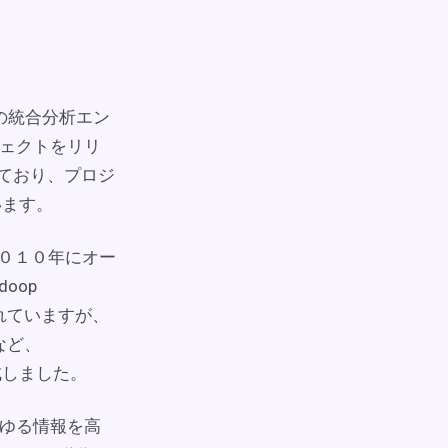
の統合分析エン
ジェクトをリリ
れており、プロジ
います。
、２０１０年にオー
oop
われていますが、
など、
作成しました。
らゆる情報を高