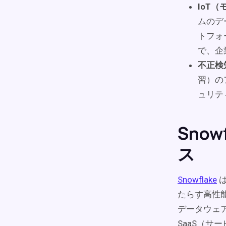
IoT
ムのデ
トフォ
で、企
不正検
習）の
ュリテ
Sno
ス
Snowflake
は
たらす高性
データウェ
SaaS（サ