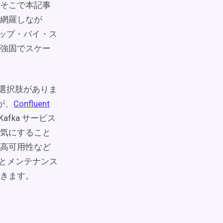
そこで本記事
網羅しなが
テップ・バイ・ス
強固でスケー
の選択肢がありま
が、
Confluent
afka サービス
気にすること
、高可用性など
プロイとメンテナンス
きます。