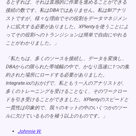
るとすれば、それは直感的に作業を進めることができる
接続の数です。私はDBAではありません。私はBIアナリ
ストですが、様々な理由でその役割をデータマネジメン
トに拡大する必要がありました。XPlentyを使うことによ
ってその役割へのトランジションは簡単で自由にやれる
ことがわかりました。」
「私たちは、多くのソースを接続し、データを変換し、
DBAからの限られた帯域幅の中で、かなり迅速に1つの集
約された場所にロードする必要がありました。
Integrate.ioのおかげで、私ともう一人のアナリストが、
多くのトレーニングを受けることなく、そのワークロー
ドを引き受けることができました。XPlentyのスピードと
一貫性は印象的で、我々のキットの中のいくつかのツー
ルに欠けているものを補う以上のものです。」
Johnnie W.