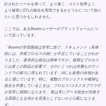
計されたツールを使って、より速く、コスト効率よく、
より確実にETLの統合を実現できるかどうかについて知り
たいと思うかもしれません。
ここでは、あるBoomiユーザーがプラットフォームにつ
いて語っています。
「
Boomiの学習曲線は非常に急で、ドキュメント（具体
的には、作業プロセスの例）が不足していることがわか
りました。基本的な統合は簡単ですが、複雑なプロセス
には多くの部品が必要で、そのいくつかは何層ものウィ
ンドウの後ろに埋もれています... UIにも改善の余地があ
ると感じています。特に、複数のプロジェクトや複雑な
統合を作業しているときは、プロセス/コネクタブラウザ
が非常に煩雑になります。 私は常にデータ統合が失敗す
る原因となる何かを見落としてないかと心配になりま
す。
」