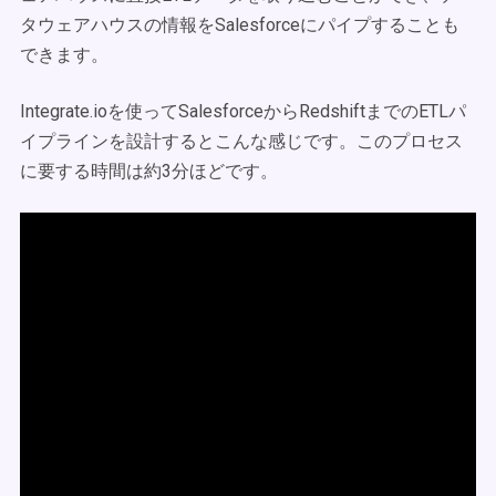
タウェアハウスの情報をSalesforceにパイプすることも
できます。
Integrate.ioを使ってSalesforceからRedshiftまでのETLパ
イプラインを設計するとこんな感じです。このプロセス
に要する時間は約3分ほどです。