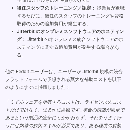
年間10万ドルもの人件費がかかる。
後任スタッフのトレーニング／認定
： 従業員が退職
するたびに、後任のスタッフのトレーニングや資格
取得のための追加費用が発生する。
Jitterbit のオンプレミスソフトウェアのホスティン
グ
： Jitterbit のオンプレミス統合ソフトウェアのホ
スティングに関する追加費用が発生する場合があ
る。
他の Reddit ユーザーは、ユーザーが Jitterbit 規模の統合
プラットフォームで予想される莫大な補助コストを以下
のようにすぐに指摘しました：
「
ミドルウェアを所有するコストは、ライセンスのコス
トだけではなく、はるかに高額です…統合の構築が簡単で
あるという製品の宣伝にもかかわらず、それをうまく行
うには熟練の技術スキルが必要であり、ある程度の規模