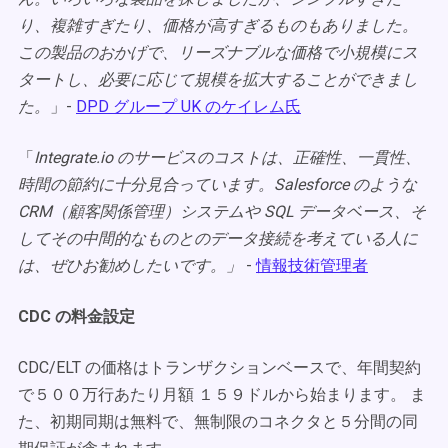
り、複雑すぎたり、価格が高すぎるものもありました。
この製品のおかげで、リーズナブルな価格で小規模にス
タートし、必要に応じて規模を拡大することができまし
た。
」-
DPD グループ UK のケイレム氏
「
Integrate.io のサービスのコストは、正確性、一貫性、
時間の節約に十分見合っています。Salesforce のような
CRM（顧客関係管理）システムや SQL データベース、そ
してその中間的なものとのデータ接続を考えている人に
は、ぜひお勧めしたいです。」
-
情報技術管理者
CDC の料金設定
CDC/ELT の価格はトランザクションベースで、年間契約
で５００万行あたり月額 １５９ドルから始まります。 ま
た、初期同期は無料で、無制限のコネクタと５分間の同