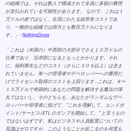
の組織では、それは数人で構成されて全員に多額の費用
が支払われている可能性があります。 なので、これは１
万ドルの差ではなく、生涯にわたる総所有コストであ
り、一般的な組織では両方とも数百万ドルになりま
す。
」-
NothingDogg
「
これは（米国の）中西部の大部分でさえ１０万ドルの
仕事であり、沿岸部になるともっとかかります。それ
に、福利厚生などのコスト（さらに３０％以上）は含ま
れていません。単一の管理者やデベロッパーへの費用だ
けでライセンス取得のコストを上回ります...これは、８〜
１０万ドルで奇跡的にあなたの問題を解決する魔法の弾
丸ではないし、そのどちらも、あなたがランダムなデベ
ロッパーや管理者に投げて、”これを理解して、エンドポ
イント/サービス/ETL のダンプを開始して。” と言うもの
ではないはずです。私はビジネスや人員配置についての
見識はゼロですが、このようなことが起こるのを何度も