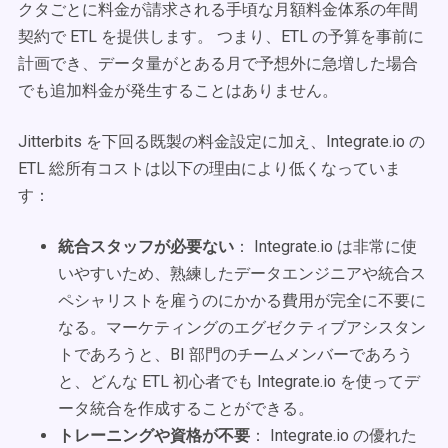
クタごとに料金が請求される手頃な月額料金体系の年間
契約で ETL を提供します。 つまり、ETL の予算を事前に
計画でき、データ量がとある月で予想外に急増した場合
でも追加料金が発生することはありません。
Jitterbits を下回る既製の料金設定に加え、Integrate.io の
ETL 総所有コストは以下の理由により低くなっていま
す：
統合スタッフが必要ない
： Integrate.io は非常に使
いやすいため、熟練したデータエンジニアや統合ス
ペシャリストを雇うのにかかる費用が完全に不要に
なる。マーケティングのエグゼクティブアシスタン
トであろうと、BI 部門のチームメンバーであろう
と、どんな ETL 初心者でも Integrate.io を使ってデ
ータ統合を作成することができる。
トレーニングや資格が不要
： Integrate.io の優れた