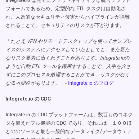
Integrate.io は完全にクラウドネイティブな統合プラット
フォームであるため、定型的な ETL タスクは自動化さ
れ、人為的なセキュリティ侵害からパイプラインが隔離
されることで、セキュリティのリスクが下がります。
「
たとえ VPN やリモートデスクトップを使ってオンプレ
ミスのシステムにアクセスしていたとしても、また新た
なリスク要素に出くわすことがあります。Integrate.ioの
ような自動 ETL ツールを採用すすることで、人手を介さ
ずにこのプロセスを処理することができ、リスクがなく
なる可能性があります。
」‐
Integrate.io のブログ
Integrate.io の CDC
Integrate.io の CDC プラットフォームは、数百ものコネク
タを備えたフル機能の CDC であり、それには、１００ほ
どののソースと最も一般的なデータレイク/データウェア