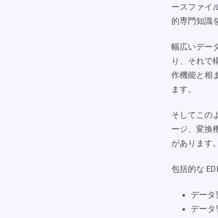
ースファイル
的専門知識
幅広いデータ
り、それで
作機能と相ま
ます。
そしてこの
ージ、変換
があります
包括的な E
データ
データ