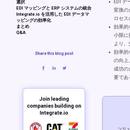
EDI
選択
EDI マッピングと ERP システムの統合
変換の
Integrate.io を活用した EDI データマ
ロセス
ッピングの効率化
まとめ
効果的
Q&A
小限に
より、
効率的
Share this blog post
の向上
成功の
要であ
Join leading
companies building on
Integrate.io
ソリュ