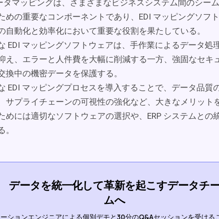
 データマッピングは、さまざまなビジネスシステム間のシー
ための重要なコンポーネントであり、EDI マッピングソフ
の自動化と効率化において重要な役割を果たしている。
な EDI マッピングソフトウェアは、手作業によるデータ処
抑え、エラーと人件費を大幅に削減する一方、強固なセキ
交換中の機密データを保護する。
な EDI マッピングプロセスを導入することで、データ品質
、サプライチェーンの可視性の強化など、大きなメリット
ためには適切なソフトウェアの選択や、ERP システムとの
る。
データを統一化して革新を起こすデータチ
ムへ
ーションエンジニアによる個別デモと30分のQ&Aセッションを受ける