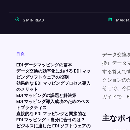
2 MIN READ
MAR 14,
目次
データ交換
換）データ
EDI データマッピングの基本
データ交換の効率化における EDI マッ
する答えで
ピングソフトウェアの役割
クションの
効果的な EDI マッピングプロセス導入
そこで、今
のメリット
EDI マッピングの課題と解決策
ガイドで、E
EDI マッピング導入成功のためのベス
トプラクティス
直接的な EDI マッピングと間接的な
主なポ
EDI マッピング：自分に合うのは？
ビジネスに適した EDI ソフトウェアの