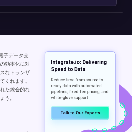
（電子データ交
Integrate.io: Delivering
の効率化に対
Speed to Data
スなトランザ
Reduce time from source to
てくれます。
ready data with automated
れた総合的な
pipelines, fixed-fee pricing, and
しょう。
white-glove support
Talk to Our Experts