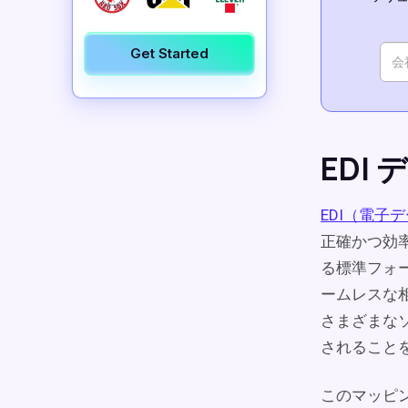
Get Started
EDI
EDI（電子
正確かつ効
る標準フォ
ームレスな
さまざまな
されること
このマッピ