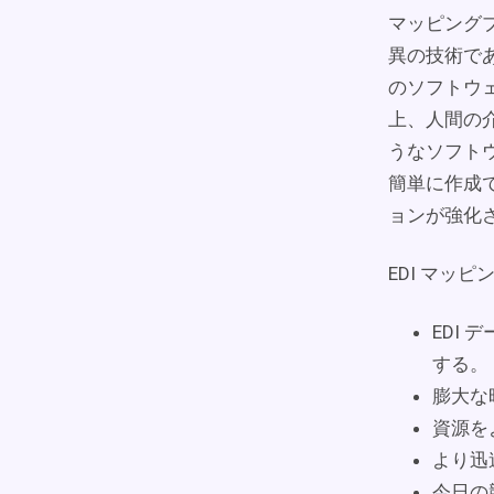
マッピング
異の技術で
のソフトウ
上、人間の
うなソフトウ
簡単に作成で
ョンが強化
EDI マッ
EDI
する。
膨大な
資源を
より迅
今日の