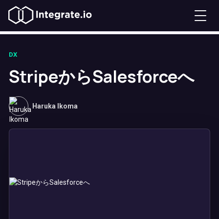
DX
StripeからSalesforceへ
Haruka Ikoma