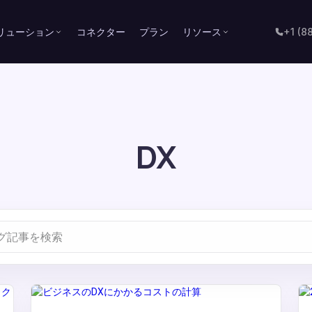
リューション
コネクター
プラン
リソース
+1 (8
DX