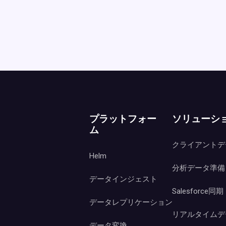
プラットフォー
ソリューシ
ム
クライアントデ
Helm
分析データ準備
データインジェスト
Salesforce同期
データレプリケーション
リアルタイムデ
データ変換