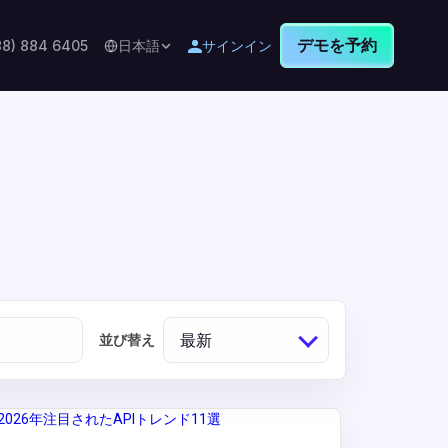
デモを予約
88) 884 6405
日本語
サインイン
最新
並び替え