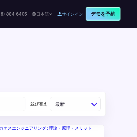
デモを予約
88) 884 6405
日本語
サインイン
最新
並び替え