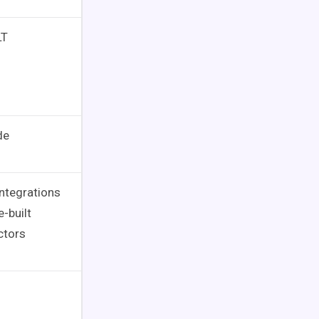
LT
de
ntegrations
e-built
ctors