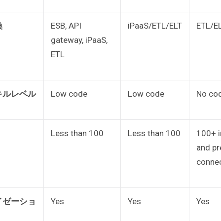
換
ESB, API
iPaaS/ETL/ELT
ETL/E
gateway, iPaaS,
ETL
キルレベル
Low code
Low code
No co
Less than 100
Less than 100
100+ i
and pr
conne
イゼーショ
Yes
Yes
Yes