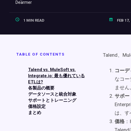
1 MIN READ
FEB 17,
TABLE OF CONTENTS
Talend、Mu
Talend vs. MuleSoft vs.
コーデ
Integrate.io: 最も優れている
なコー
ETLは?
ません
各製品の概要
データソースと統合対象
サポー
サポートとトレーニング
Ente
価格設定
まとめ
は、す
価格
：
Tal