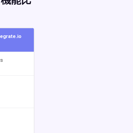
.io 機能比
tegrate.io
ys