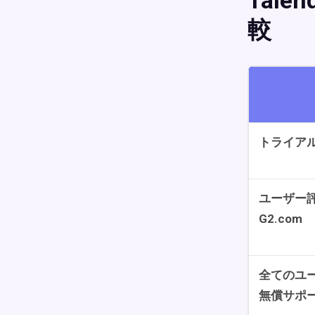
Talen
較
トライア
ユーザー
G2.com
全てのユ
無償サポ