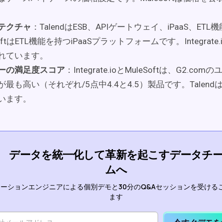
テクチャ
：TalendはESB、APIゲートウェイ、iPaaS、ET
SoftはETL機能を持つiPaaSプラットフォームです。Integrate.i
れています。
ーの満足度スコア
：Integrate.ioとMuleSoftは、G2.c
が最も高い（それぞれ/5点中4.4と4.5）製品です。Talen
います。
データを統一化して革新を起こすデータチ
ムへ
ーションエンジニアによる個別デモと30分のQ&Aセッションを受ける
ます