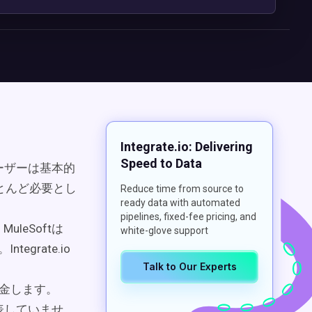
Integrate.io: Delivering
Speed to Data
ユーザーは基本的
ほとんど必要とし
Reduce time from source to
ready data with automated
pipelines, fixed-fee pricing, and
leSoftは
white-glove support
egrate.io
Talk to Our Experts
で課金します。
公表していませ