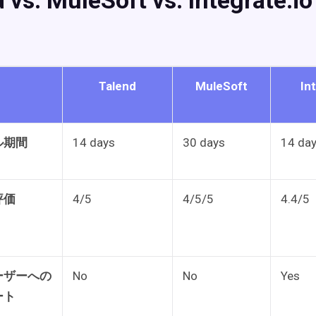
d vs. MuleSoft vs. Integrate
Talend
MuleSoft
In
ル期間
14 days
30 days
14 da
評価
4/5
4/5/5
4.4/5
ーザーへの
No
No
Yes
ート