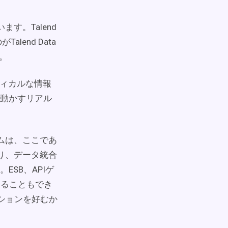
す。Talend
end Data
す。
ティカルな情報
動かすリアル
ームは、ここであ
り、データ統合
SB、APIゲ
現することもでき
ションを好むか