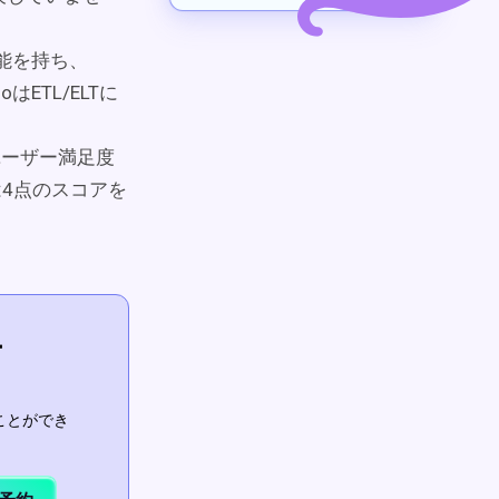
L機能を持ち、
oはETL/ELTに
omのユーザー満足度
dは4点のスコアを
ー
ことができ