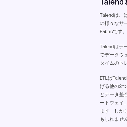
Talend
Talend
の様々なサー
Fabricで
Talend
でデータウ
タイムのト
ETLはTa
げる他の2
とデータ整合
ートウェイ、
ます。しか
もしれませ