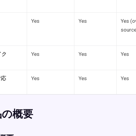
Yes
Yes
Yes (o
sourc
イク
Yes
Yes
Yes
対応
Yes
Yes
Yes
品の概要