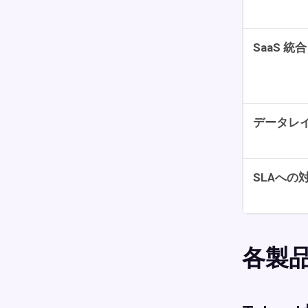
SaaS 統合
データレ
SLAへの
各製