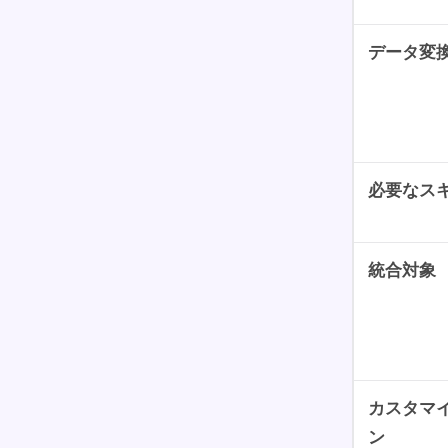
データ変
必要なス
統合対象
カスタマ
ン