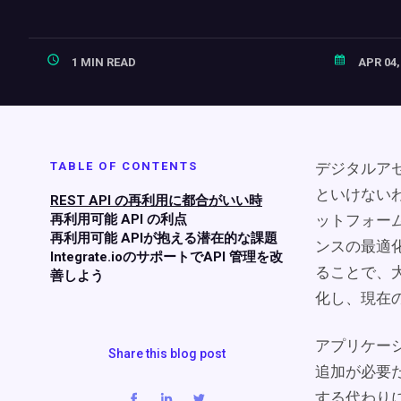
1 MIN READ
APR 04,
TABLE OF CONTENTS
デジタルアセ
といけないわ
REST API の再利用に都合がいい時
再利用可能 API の利点
ットフォー
再利用可能 APIが抱える潜在的な課題
ンスの最適
Integrate.ioのサポートでAPI 管理を改
ることで、
善しよう
化し、現在
アプリケー
Share this blog post
追加が必要
する代わり