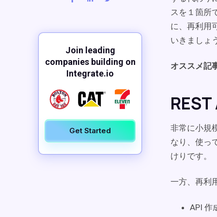
スを１箇所
に、再利用可
いきましょ
Join leading
companies building on
オススメ記
Integrate.io
RES
非常に小規模
Get Started
なり、使っ
けりです。
一方、再利用
API