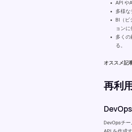
API 
多様な
BI（
ョンに
多くの
る。
オススメ記
再利用
DevO
DevOps
API を作