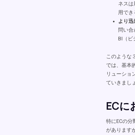
ネスは
用でき
より迅
問い合
BI（
このような３
では、基本
リューショ
ていきまし
ECに
特にECの
がありますが