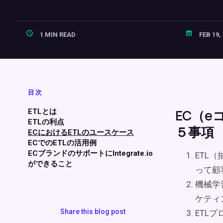
1 MIN READ
FEB 19,
目次
EC（
ETLとは
ETLの利点
５事項
ECにおけるETLのユースケース
ECでのETLの活用例
ECブランドのサポートにIntegrate.io
ETL
ができること
って顧
機械学
ケティ
Share this blog post
ETL