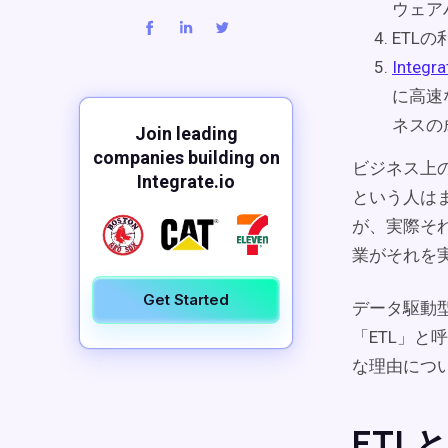
ウェア
ETL
Integra
に高速
ネスの
Join leading
companies building on
ビジネス上
Integrate.io
という人は
が、実際そ
業がそれを
Get Started
データ駆動
「ETL」と
な理由につ
ETL