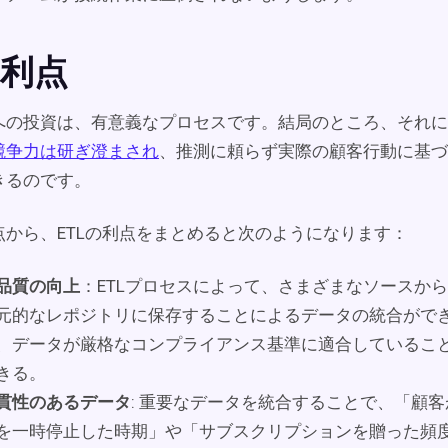
の利点
への投資は、有意義なプロセスです。結局のところ、それに
競争力は研ぎ澄まされ
、推測に頼らず実際の顧客行動に基づ
きるのです。
点から、ETLの利点をまとめると次のようになります：
品質の向上
：ETLプロセスによって、さまざまなソースか
元的なレポジトリに保存することによるデータの統合がで
、データが厳格なコンプライアンス基準に適合しているこ
きる。
貫性のあるデータ
: 重要なデータを統合することで、「顧
を一時停止した時期」や「サブスクリプションを贈った頻