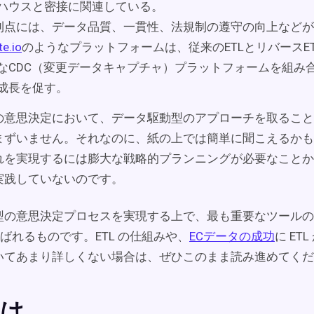
ハウスと密接に関連している。
の利点には、データ品質、一貫性、法規制の遵守の向上など
te.io
のようなプラットフォームは、従来のETLとリバースE
なCDC（変更データキャプチャ）プラットフォームを組み合
成長を促す。
の意思決定において、データ駆動型のアプローチを取ること
まずいません。それなのに、紙の上では簡単に聞こえるかも
れを実現するには膨大な戦略的プランニングが必要なことか
実践していないのです。
型の意思決定プロセスを実現する上で、最も重要なツールの 
呼ばれるものです。ETL の仕組みや、
ECデータの成功
に ET
いてあまり詳しくない場合は、ぜひこのまま読み進めてくだ
とは