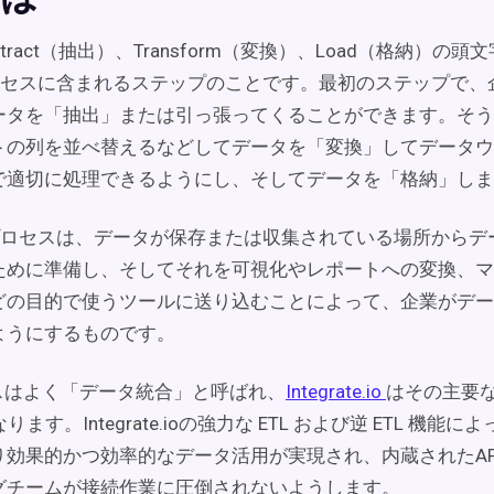
xtract（抽出）、Transform（変換）、Load（格納）の
プロセスに含まれるステップのことです。最初のステップで、
ータを「抽出」または引っ張ってくることができます。そう
トの列を並べ替えるなどしてデータを「変換」してデータウ
で適切に処理できるようにし、そしてデータを「格納」しま
Lプロセスは、データが保存または収集されている場所からデ
ために準備し、そしてそれを可視化やレポートへの変換、マ
どの目的で使うツールに送り込むことによって、企業がデー
ようにするものです。
セスはよく「データ統合」と呼ばれ、
Integrate.io
はその主要
なります。Integrate.ioの強力な ETL および逆 ETL 機能
り効果的かつ効率的なデータ活用が実現され、内蔵されたAP
グチームが接続作業に圧倒されないようします。