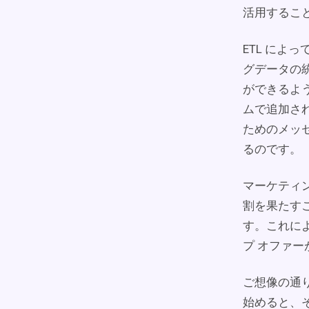
活用するこ
ETL に
グデータの
ができるよ
ムで追加さ
ためのメッ
るのです。
マーケティ
割を果たす
す。これに
プ オファ
ご想像の通
始めると、