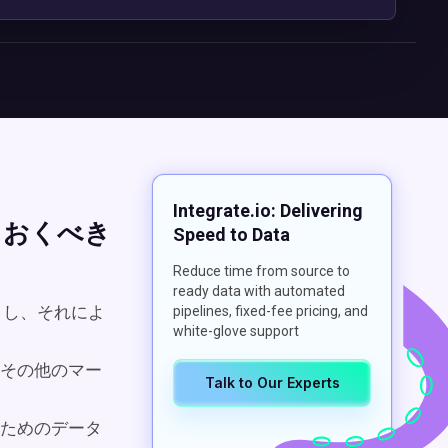
Integrate.io: Delivering
ておくべき
Speed to Data
Reduce time from source to
ready data with automated
トし、それによ
pipelines, fixed-fee pricing, and
white-glove support
やその他のマー
Talk to Our Experts
るためのデータ