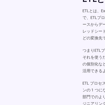
ETLとは、E
で、ETL
ースからデ
レッドシー
どの変換先
つまりET
それを使う
の個別化な
活用できる
ETL プロ
ンの 1 つに
部門でのよ
ジニアリン