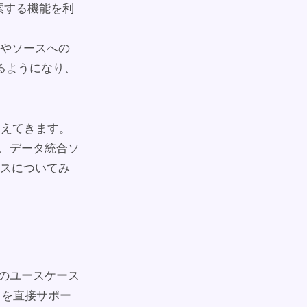
索する機能を利
送やソースへの
るようになり、
見えてきます。
や、データ統合ソ
スについてみ
数のユースケース
スを直接サポー