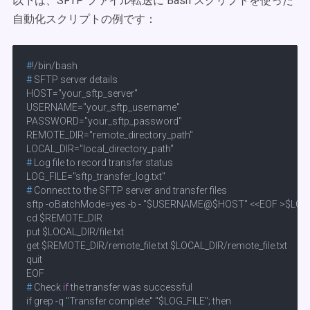
以下は、SFTP ファイル転送に Bash スクリプトを使った
自動化スクリプトの例です：
#
!/bin/bash
# 
SFTP server details
HOST="your_sftp_server"

USERNAME="your_sftp_username"

PASSWORD="your_sftp_password"

REMOTE_DIR="remote_directory_path"

# 
Log file to record transfer status
# 
Connect to the SFTP server and transfer files
sftp -oBatchMode=yes -b - "$USERNAME@$HOST" <<EOF >$LOG_
cd $REMOTE_DIR

put $LOCAL_DIR/file.txt

get $REMOTE_DIR/remote_file.txt $LOCAL_DIR/remote_file.txt

quit

# 
Check 
if
 the transfer was successful
if grep -q "Transfer complete" "$LOG_FILE"; then
