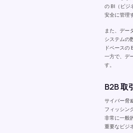
の BI（
安全に管理
また、デー
システムの数
ドベースの
一方で、デ
す。
B2B 
サイバー脅
フィッシン
非常に一般
重要なビジ