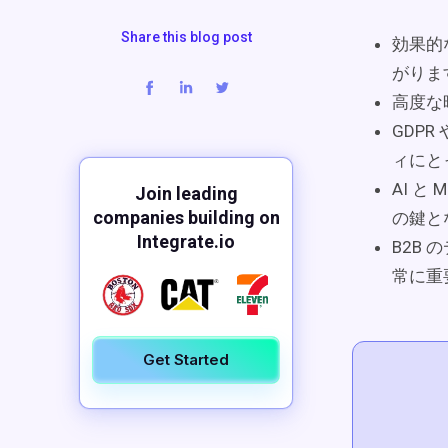
Share this blog post
効果的
がりま
高度な
GDPR
ィにと
AI 
Join leading
companies building on
の鍵と
Integrate.io
B2B
常に重
Get Started