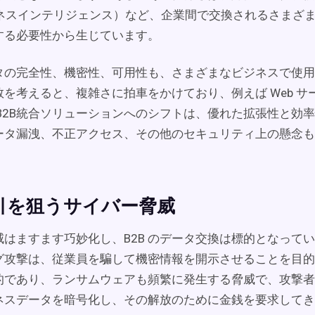
ビジネスインテリジェンス）など、企業間で交換されるさまざ
する必要性から生じています。
タの完全性、機密性、可用性も、さまざまなビジネスで使用
を考えると、複雑さに拍車をかけており、例えば Web サ
 B2B統合ソリューションへのシフトは、優れた拡張性と効
ータ漏洩、不正アクセス、その他のセキュリティ上の懸念も
取引を狙うサイバー脅威
威はますます巧妙化し、B2B のデータ交換は標的となって
グ攻撃は、従業員を騙して機密情報を開示させることを目的
的であり、ランサムウェアも頻繁に発生する脅威で、攻撃者
ネスデータを暗号化し、その解放のために金銭を要求してき