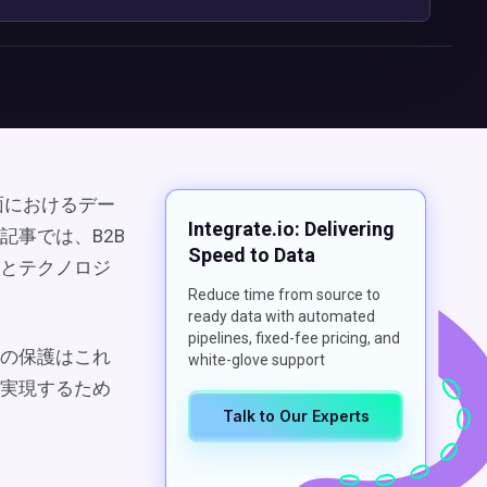
面におけるデー
Integrate.io: Delivering
事では、B2B
Speed to Data
とテクノロジ
Reduce time from source to
ready data with automated
pipelines, fixed-fee pricing, and
タの保護はこれ
white-glove support
実現するため
Talk to Our Experts