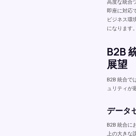
高度な統合
即座に対応
ビジネス環
になります
B2B
展望
B2B 統
ュリティが
データ
B2B 統
上の大きな