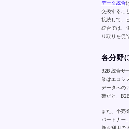
データ統合
交換するこ
接続して、
統合では、
り取りを促
各分野
B2B 統合
業はエコシ
データへの
業だと、B
また、小売
パートナー
新を利用で