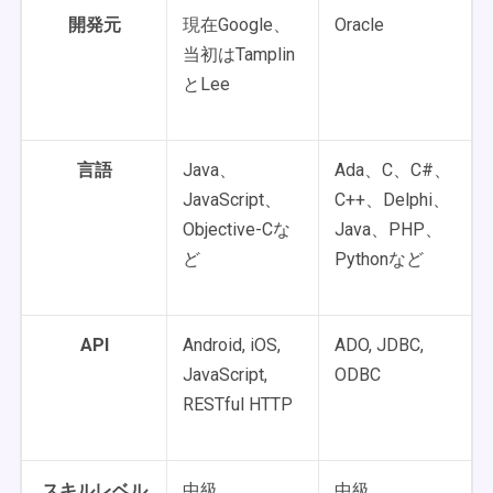
開発元
現在Google、
Oracle
当初はTamplin
とLee
言語
Java、
Ada、C、C#、
JavaScript、
C++、Delphi、
Objective-Cな
Java、PHP、
ど
Pythonなど
API
Android, iOS,
ADO, JDBC,
JavaScript,
ODBC
RESTful HTTP
スキルレベル
中級
中級