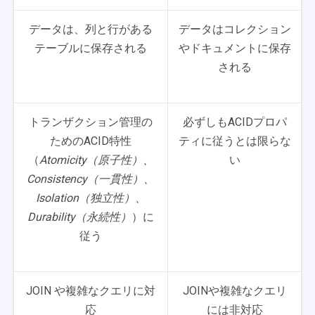
データは、列と行がある
データはコレクション
テーブルに保存される
やドキュメントに保存
される
トランザクション管理の
必ずしもACIDプロパ
ためのACID特性
ティに従うとは限らな
（
Atomicity（原子性）、
い
Consistency（一貫性）、
Isolation（独立性）、
Durability（永続性）
）に
従う
JOIN や複雑なクエリに対
JOINや複雑なクエリ
応
には非対応