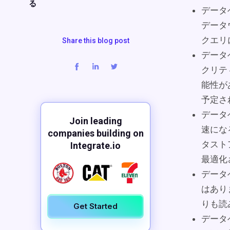
る
データ
データ
クエリ
Share this blog post
データ
クリテ
能性が
予定さ
データ
Join leading
速にな
companies building on
タスト
Integrate.io
最適化
データ
はあり
りも読
Get Started
データ