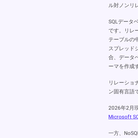
ル対ノンリ
SQLデー
です。リレ
テーブルの中
スプレッド
合、データ
ーマを作成
リレーショ
ン固有言語であ
2026年2
Microsoft S
一方、No