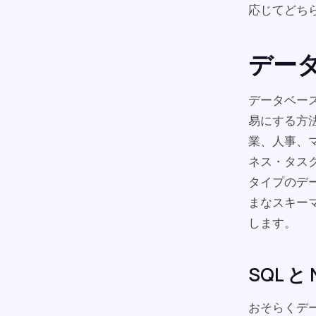
応じてどち
デー
データベー
易にする方
業、人事、
ネス・タス
タイプのデ
まなスキー
します。
SQL と
おそらくデ