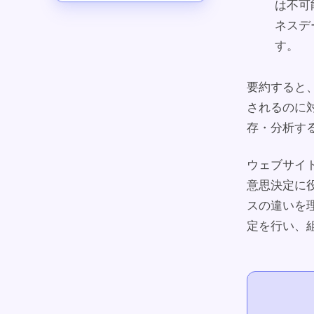
は不可
ネスデ
す。
要約すると
されるのに
存・分析す
ウェブサイ
意思決定に
スの違いを
定を行い、