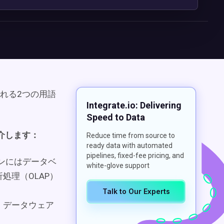
れる2つの用語
Integrate.io: Delivering
Speed to Data
介します：
Reduce time from source to
ready data with automated
pipelines, fixed-fee pricing, and
ンにはデータベ
white-glove support
処理（OLAP）
Talk to Our Experts
。データウェア