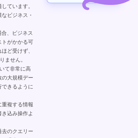
適しています。
模なビジネス・
場合、ビジネス
ストがかかる可
れほど受けず、
限りません。
おいて非常に高
数の大規模デー
行できるように
に重複する情報
書き込み操作よ
過去のクエリー