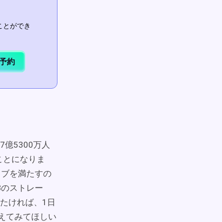
ことができ
予約
億5300万人
ことになりま
イブを満たすの
Bのストレー
たければ、1日
考えてみてほしい