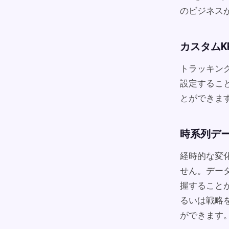
のビジネス
カスタムKP
トラッキン
設定するこ
とができま
時系列デ
経時的な変
せん。デー
握すること
るいは戦略
ができます