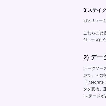
BIステイ
BIソリュ
これらの要
BIニーズに
2) デ
データソー
ジで、その後
（Integ
タを変換、
"ステージが