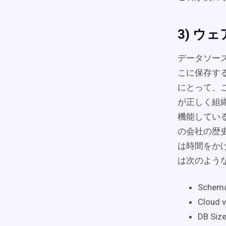
3) ウ
データソー
こに保存す
にとって、
が正しく組
機能してい
の会社の歴
は時間をか
は次のよう
Schema
Cloud 
DB Siz