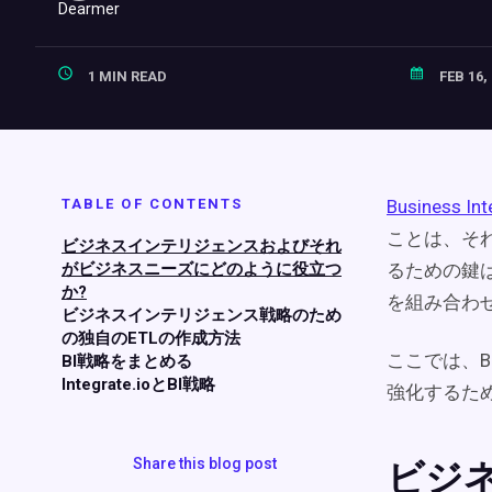
1 MIN READ
FEB 16,
TABLE OF CONTENTS
Business Int
ことは、そ
ビジネスインテリジェンスおよびそれ
がビジネスニーズにどのように役立つ
るための鍵
か?
を組み合わ
ビジネスインテリジェンス戦略のため
の独自のETLの作成方法
ここでは、B
BI戦略をまとめる
Integrate.ioとBI戦略
強化するた
Share this blog post
ビジ