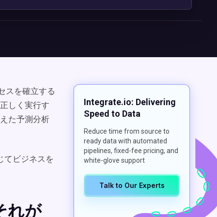
ロセスを確立する
Integrate.io: Delivering
正しく実行す
Speed to Data
えた予測分析
Reduce time from source to
ready data with automated
pipelines, fixed-fee pricing, and
じてビジネスを
white-glove support
Talk to Our Experts
それが