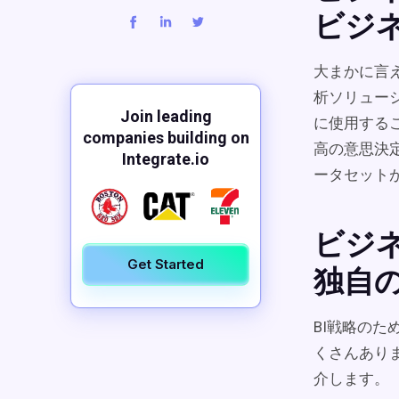
ビジ
大まかに言
析ソリュー
Join leading
に使用するこ
companies building on
高の意思決
Integrate.io
ータセット
ビジ
Get Started
独自の
BI戦略のた
くさんあり
介します。