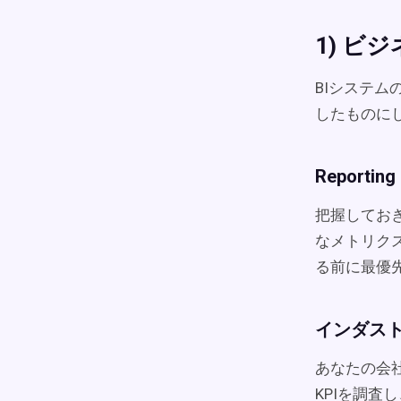
1) 
BIシステ
したものに
Reporting 
把握してお
なメトリク
る前に最優
インダスト
あなたの会
KPIを調