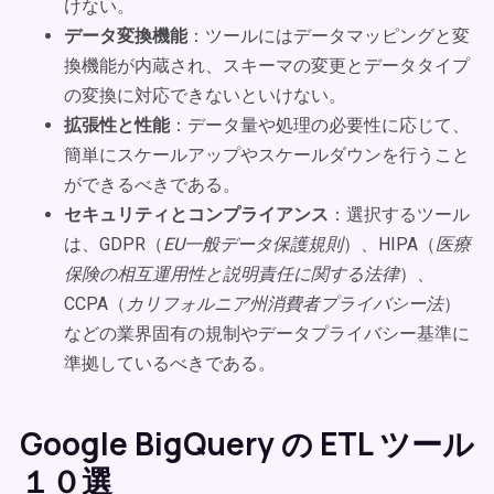
けない。
データ変換機能
：ツールにはデータマッピングと変
換機能が内蔵され、スキーマの変更とデータタイプ
の変換に対応できないといけない。
拡張性と性能
：データ量や処理の必要性に応じて、
簡単にスケールアップやスケールダウンを行うこと
ができるべきである。
セキュリティとコンプライアンス
：選択するツール
は、GDPR（
EU一般データ保護規則
）、HIPA（
医療
保険の相互運用性と説明責任に関する法律
）、
CCPA（
カリフォルニア州消費者プライバシー法
）
などの業界固有の規制やデータプライバシー基準に
準拠しているべきである。
Google BigQuery の ETL ツール
１０選