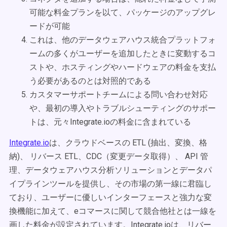
可能な料金プランを以て、パッケージのアップグレ
ードが可能
これは、他のデータウェアハウス統合プラットフォ
ームの多くがユーザーを追加したときに変動するコ
ストや、ホスティングやハードウェアの料金を支払
う必要があるのとは対照的である
カスタマーサポートチームによる問い合わせ対応
や、最初の導入やトラブルシューティングのサポー
トは、元々Integrate.ioの料金に含まれている
Integrate.io
は、クラウドベースの ETL (抽出、変換、格
納)、 リバース ETL、CDC（変更データ取得）、 API 管
理、データウェアハウス分析ソリューションとデータパ
イプラインツールを提供し、その市場の第一線に君臨し
ており、ユーザーに優しいインターフェースと強力な変
換機能に加えて、eコマースに関して競合他社とは一線を
画した料金が設定されています。Integrate.ioは、リバー