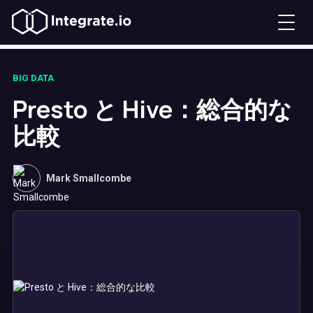
BIG DATA
Presto と Hive：総合的な
比較
Mark Smallcombe