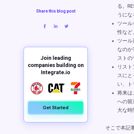
る。R
Share this blog post
うにな
ツール
性など
ツール
なのか
Join leading
ストの
companies building on
リスト
Integrate.io
スにと
い、ト
将来は
への留
Get Started
大な時
そこで本記事