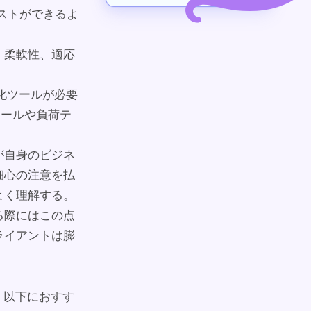
、テストができるよ
、柔軟性、適応
化ツールが必要
証ツールや負荷テ
が自身のビジネ
細心の注意を払
よく理解する。
る際にはこの点
ライアントは膨
に、以下におすす