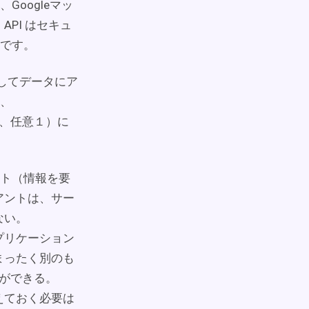
oogleマッ
API はセキュ
です。
を活用してデータにア
り、
、任意１）に
アント（情報を要
アントは、サー
ない。
プリケーション
まったく別のも
とができる。
えておく必要は