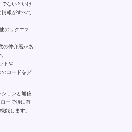
」でないといけ
な情報がすべて
の他のリクエス
複数の仲介層があ
い。
レットや
ためのコードをダ
ケーションと通信
クフローで特に有
機能します。