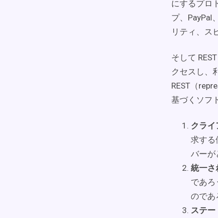
にするプロト
プ、PayP
リティ、ス
そして RES
クセスし、利
REST（repre
基づくソフ
クライ
求する
バーが
統一さ
であろ
のであ
ステー