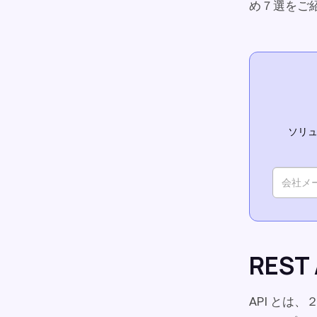
め７選をご
ソリュ
REST
API と