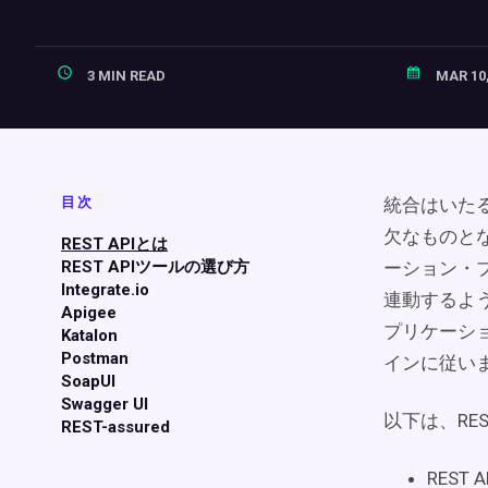
3 MIN READ
MAR 10,
目次
統合はいた
欠なものと
REST APIとは
REST APIツールの選び方
ーション・
Integrate.io
連動するよう
Apigee
プリケーシ
Katalon
Postman
インに従い
SoapUI
Swagger UI
以下は、RE
REST-assured
REST