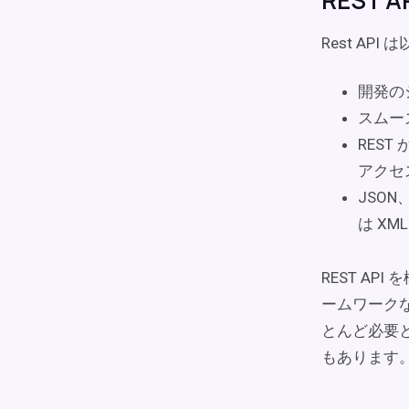
REST
Rest AP
開発の
スムー
RES
アクセ
JSO
は XM
REST API
ームワーク
とんど必要と
もあります