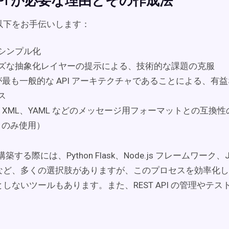
 API が必要な理由とその作成法
I は以下をお手伝いします：
シンプル化
ズな抽象化レイヤーの提示による、技術的な課題の克服
T が最も一般的な API アーキテクチャであることによる、有
ス
N、XML、YAML などのメッセージ用フォーマットとの互換性
L のみ使用）
 を構築する際には、Python Flask、Node.js フレームワーク、Ja
など、多くの選択肢がありますが、このプロセスを効率化し
しないツールもあります。また、REST API の管理やテ
。