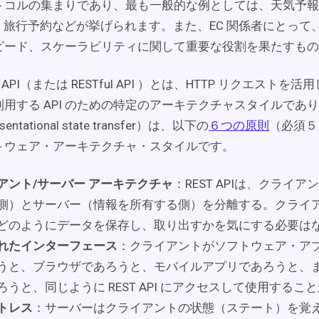
コルの集まりであり、最も一般的な例としては、天気予報、G
al、旅行予約などが挙げられます。また、EC 関係者にとって、
ピード、スケーラビリティに関して重要な役割を果たすもの
T API（または RESTful API ）とは、HTTP リクエスト
用する API のための特定のアーキテクチャスタイルであ
sentational state transfer）は、以下の
６つの原則
（必須５
トウェア・アーキテクチャ・スタイルです。
アント/サーバー アーキテクチャ
：REST APIは、クライ
側）とサーバー（情報を所有する側）を分離する。クライ
どのようにデータを保存し、取り出すかを気にする必要は
れたインターフェース
：クライアントがソフトウェア・ア
うと、ブラウザであろうと、モバイルアプリであろうと、
ろうと、同じように REST API にアクセスして使用するこ
トレス
：サーバーはクライアントの状態（ステート）を覚