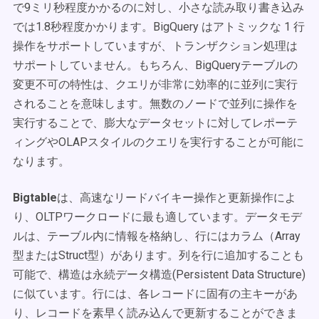
で9ミリ秒程度かかるのに対し、小さな読み取り書き込み
では1.8秒程度かかります。BigQuery はアトミックな 1 行
操作をサポートしていますが、トランザクション処理は
サポートしていません。もちろん、BigQueryテーブルの
変更不可の特性は、クエリが非常に効率的に並列に実行
されることを意味します。無数のノードで並列に操作を
実行することで、膨大なデータセットに対してレポーテ
ィングやOLAPスタイルのクエリを実行することが可能に
なります。
Bigtable
は、高速なリードバイキー操作と更新操作によ
り、OLTPワークロードに最も適しています。データモデ
ルは、テーブル内に情報を格納し、行にはカラム（Array
型またはStruct型）があります。列を行に追加することも
可能で、構造は
永続データ構造(
P
ersistent Data Structure)
に似ています。行には、各レコードに固有の主キーがあ
り、レコードを素早く読み込んで更新することができま