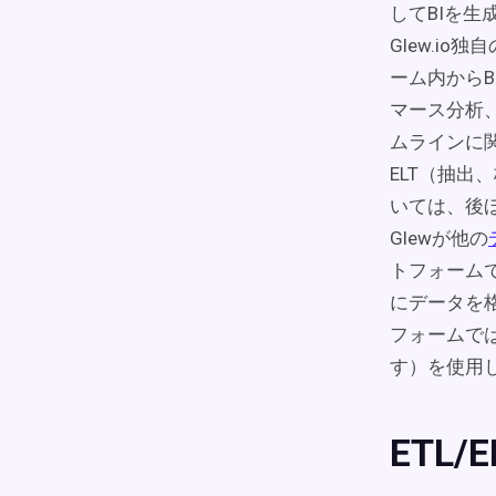
してBIを生
Glew.i
ーム内からB
マース分析
ムラインに
ELT（抽
いては、後
Glewが他の
トフォームでは
にデータを
フォームでは
す）を使用
ETL/