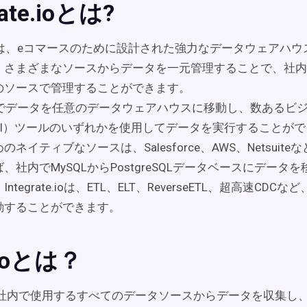
rate.ioとは?
ate.ioは、eコマースのために設計された強力なデータウェアハ
。さまざまなソースからデータを一元管理することで、社内
のソースで管理することができます。
ate.ioでデータを任意のデータウェアハウスに移動し、数ある
BI）ツールのいずれかを使用してデータを実行することが
ネイティブなソースは、Salesforce、AWS、Netsuite
、社内でMySQLからPostgreSQLデータベースにデータ
ntegrate.ioは、ETL、ELT、ReverseETL、超高速CD
動することができます。
.ioとは？
oは、社内で使用するすべてのデータソースからデータを収集し