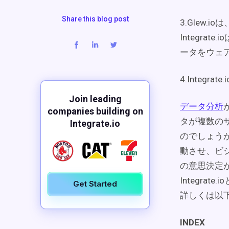
Share this blog post
3.Glew
Integrate
ータをウェ
4.Integ
Join leading
データ分析
companies building on
タが複数の
Integrate.io
のでしょうか。
動させ、ビ
の意思決定
Integrat
Get Started
詳しくは以
INDEX