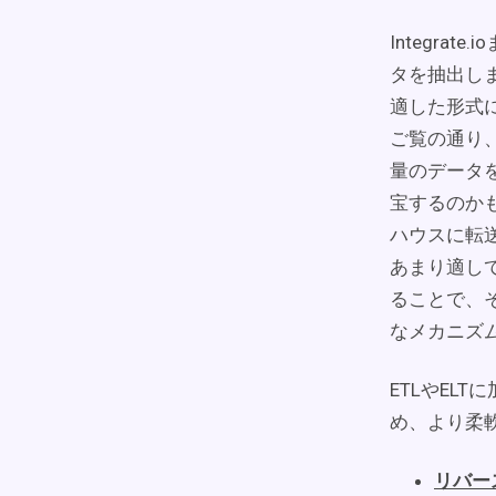
Integra
タを抽出し
適した形式
ご覧の通り
量のデータ
宝するのか
ハウスに転送
あまり適して
ることで、そ
なメカニズ
ETLやELT
め、より柔
リバー