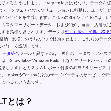
成できるようにします。Integrate.ioとは異なり、データ
o独自のデータウェアハウスソリューションに移動し、ユーザー
Iインサイトを生成します。これらのBIインサイトには、LTV
、カスタマーサポートデータ、および紹介、返金、店舗設定
関する指標が含まれます。データは
ETL（抽出、変換、格納
出、格納、変換）のうちの1つで移動させます。これらのデー
ほど詳しく説明します。
データ統合
ツールと異なるのは、独自のデータウェアハウ
、SnowflakeやAmazon Redshiftなどのサードパー
格納します）とカスタムレポート付きの独自のBIサービス
、LookerやTableauなどのサードパーティのサービスで
しているという点です。
ELTとは？