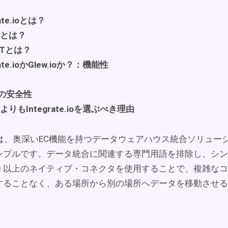
rate.ioとは？
ioとは？
ELTとは？
rate.ioかGlew.ioか？：機能性
の安全性
ioよりもIntegrate.ioを選ぶべき理由
ate.ioは、奥深いEC機能を持つデータウェアハウス統合ソリュ
ンプルです。データ統合に関連する専門用語を排除し、シン
00 以上のネイティブ・コネクタを使用することで、複雑な
することなく、ある場所から別の場所へデータを移動させる