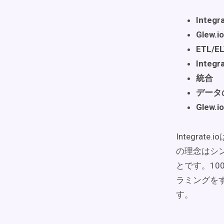
Integ
Glew.
ETL/
Integ
統合
データ
Glew.
Integr
の理念はシ
とです。1
ラミングを
す。