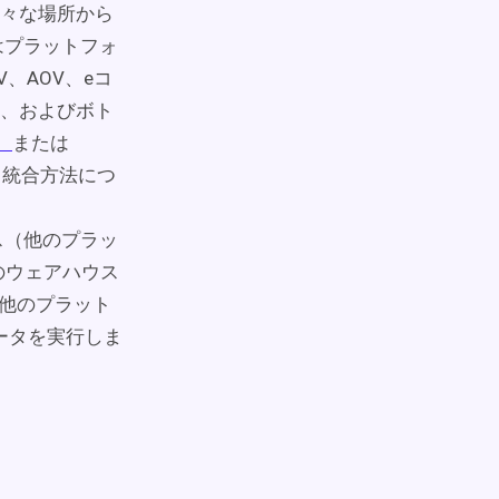
を様々な場所から
はプラットフォ
、AOV、eコ
、およびボト
）
または
タ統合方法につ
ス（他のプラッ
ティのウェアハウス
（他のプラット
データを実行しま