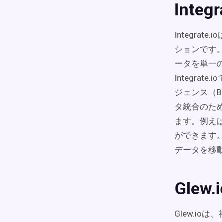
Integ
Integr
ションです
ータを単一
Integr
ジェンス（
タ統合のための
ます。例えば
ができます。I
データを移
Glew
Glew.i