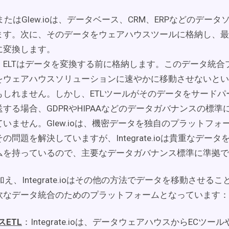
te.ioまたはGlew.ioは、データベース、CRM、ERPなどのデ
ます。次に、そのデータをウェアハウスツールに格納し、最
に変換します。
、ELTはデータを変換する前に格納します。このデータ統合
をウェアハウスソリューションに速やかに移動させないとい
もしれません。しかし、ETLツールがそのデータをサードパ
する場合、GDPRやHIPAAなどのデータガバナンスの標準
いません。Glew.ioは、機密データを独自のプラットフォ
の問題を解決していますが、Integrate.ioは貴重なデー
ムを持っているので、主要なデータガバナンス標準に準拠で
に加え、Integrate.ioはその他の方法でデータを移動させる
軟なデータ統合のためのプラットフォームとなっています：
スETL
：Integrate.ioは、データウェアハウスからECツー