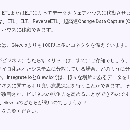
.ioは、ETLまたはELTによってデータをウェアハウスに移動させ
.ioは、ETL、ELT、ReverseETL、超高速Change Data Captur
アハウスに移動できます。
rate.ioは、Glew.ioよりも100以上多いコネクタを備えています。
がビジネスにもたらすメリットは、すでにご存知でしょう。
サイロ化されたシステムに分散している場合、どのように分
Integrate.ioとGlew.ioでは、様々な場所にあるデータ
ジネスに関するより良い意思決定を行うことができます。そ
が改善され、ビジネスの競争力を高めることができるのです
e.ioとGlew.ioのどちらが良いのでしょうか？
下をご覧ください。