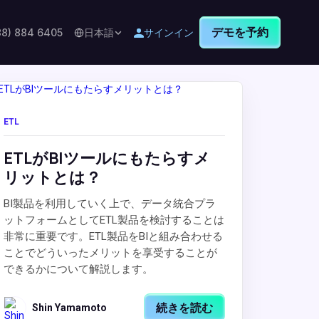
デモを予約
88) 884 6405
日本語
サインイン
ETL
ETLがBIツールにもたらすメ
リットとは？
BI製品を利用していく上で、データ統合プラ
ットフォームとしてETL製品を検討することは
非常に重要です。ETL製品をBIと組み合わせる
ことでどういったメリットを享受することが
できるかについて解説します。
続きを読む
Shin Yamamoto