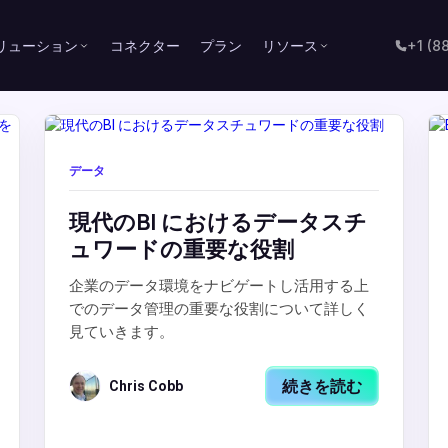
リューション
コネクター
プラン
リソース
+1 (8
データ
現代のBI におけるデータスチ
ュワードの重要な役割
企業のデータ環境をナビゲートし活用する上
でのデータ管理の重要な役割について詳しく
見ていきます。
続きを読む
Chris Cobb