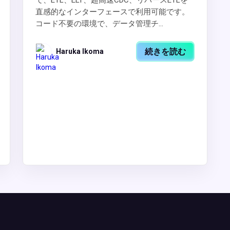
で、ETL、ELT、超高速CDC、リバースETLを
直感的なインターフェースで利用可能です。
コード不要の環境で、データ管理チ...
続きを読む
Haruka Ikoma