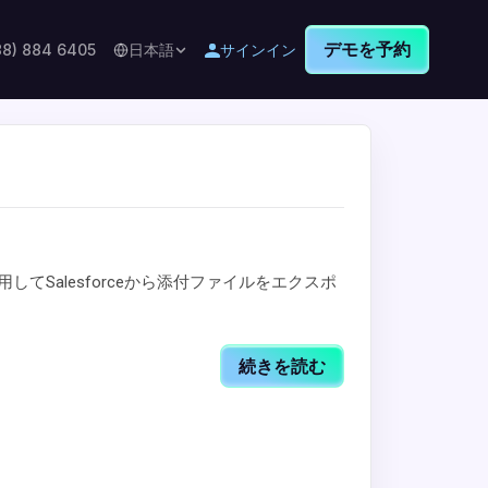
デモを予約
88) 884 6405
日本語
サインイン
を使用してSalesforceから添付ファイルをエクスポ
続きを読む