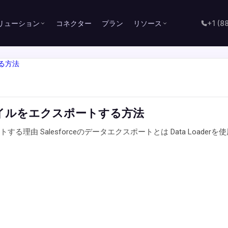
リューション
コネクター
プラン
リソース
+1 (8
付ファイルをエクスポートする方法
トする理由 Salesforceのデータエクスポートとは Data Loader