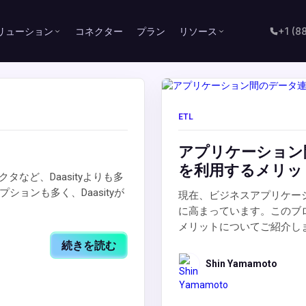
リューション
コネクター
プラン
リソース
+1 (8
ETL
アプリケーション間の
を利用するメリッ
e間のコネクタなど、Daasityよりも多
ョンも多く、Daasityが
現在、ビジネスアプリケー
に高まっています。このブ
メリットについてご紹介し
続きを読む
Shin Yamamoto