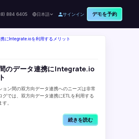
デモを予約
88) 884 6405
日本語
サインイン
データ連携にIntegrate.io
ト
ション間の双方向データ連携へのニーズは非常
ログでは、双方向データ連携にETLを利用する
ます。
続きを読む