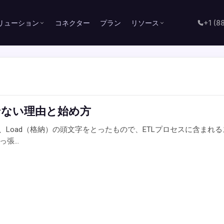
リューション
コネクター
プラン
リソース
+1 (8
せない理由と始め方
rm（変換）、Load（格納）の頭文字をとったもので、ETLプロセスに
...