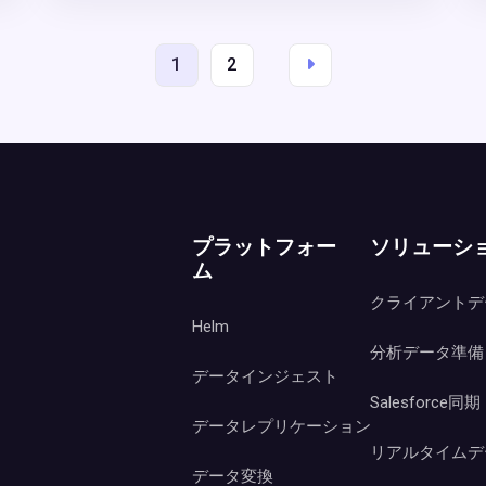
1
2
プラットフォー
ソリューシ
ム
クライアントデ
Helm
分析データ準備
データインジェスト
Salesforce同期
データレプリケーション
リアルタイムデ
データ変換