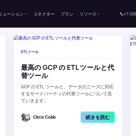
リューション
コネクター
プラン
リソース
+1 (8
ETLツール
最高の GCP の ETL ツールと代
替ツール
GCP の ETL ツールと、データのニーズに対応
するサードパーティの代替ツールについて見
ていきます。
続きを読む
Chris Cobb