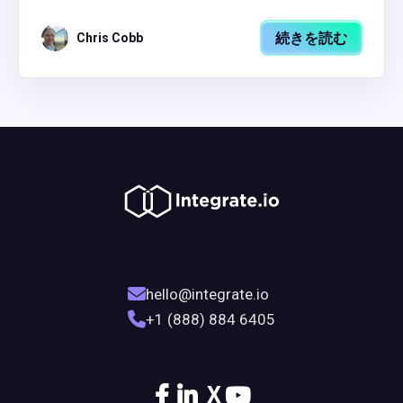
続きを読む
Chris Cobb
hello@integrate.io
+1 (888) 884 6405
X