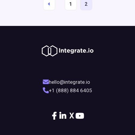
1
2
hello@integrate.io
+1 (888) 884 6405
X